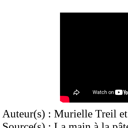
Auteur(s) :
Murielle Treil 
Source(s) :
La main à la pât