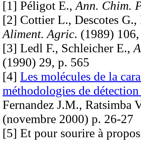
[1] Péligot E.,
Ann. Chim. P
[2] Cottier L., Descotes G.
Aliment. Agric
. (1989) 106,
[3] Ledl F., Schleicher E.,
A
(1990) 29, p. 565
[4]
Les molécules de la caram
méthodologies de détection 
Fernandez J.M., Ratsimba V
(novembre 2000) p. 26-27
[5] Et pour sourire à propo