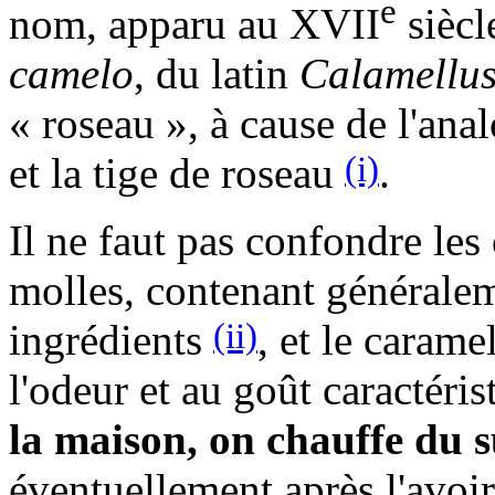
e
nom, apparu au XVII
siècl
camelo
, du latin
Calamellu
« roseau », à cause de l'ana
(i)
et la tige de roseau
.
Il ne faut pas confondre les
molles, contenant généralem
(ii)
ingrédients
, et le carame
l'odeur et au goût caractéris
la maison, on chauffe du s
éventuellement après l'avoi