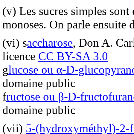
(v) Les sucres simples son
monoses. On parle ensuite de
(vi) s
accharose
, Don A. Ca
licence
CC BY-SA 3.0
g
lucose ou α-D-glucopyran
domaine public
f
ructose ou β-D-fructofuran
domaine public
(vii)
5-(hydroxyméthyl)-2-