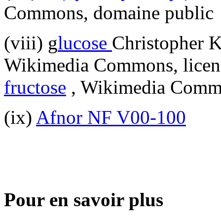
Commons, domaine public
(viii) g
lucose
Christopher Ki
Wikimedia Commons, lice
fructose
, Wikimedia Commo
(ix)
Afnor NF V00-100
Pour en savoir plus