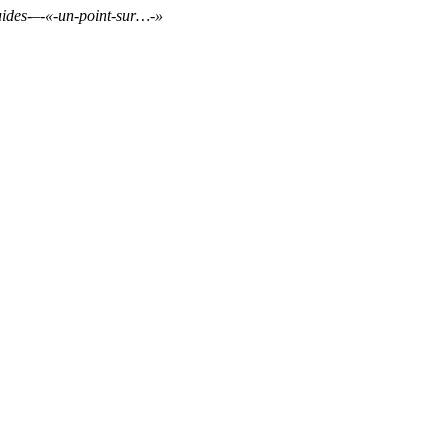
quides-–-«-un-point-sur…-»