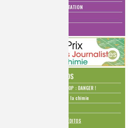
SANTÉ, BIEN-ÊTRE ET ALIMENTATION
ANALYSES ET IMAGERIE
HISTOIRE DE LA CHIMIE
ÉDITOS
N₂O – protoxyde d’azote – STOP : DANGER !
La Coupe du monde de foot et la chimie
La transition alimentaire
TOUS LES ÉDITOS