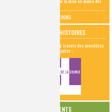
connaissance des risques et de la mise en œuvre des
mesures de prévention
TOUS LES ZOOMS
VIDÉOS HISTOIRES
Découvrez la chimie en vidéo à travers des anecdotes
historiques, insolites et amusantes :
ÉVÉNEMENTS