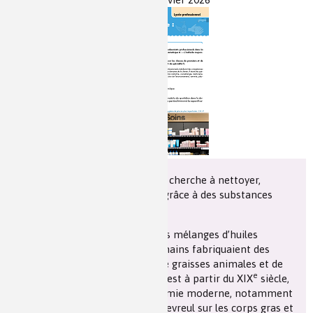
Les chimistes dans...
Enseignement
Chimie et Notre-Dame
Réactions en un clin d’oeil
Fiches métiers
Depuis l’Antiquité, l’être humain cherche à nettoyer,
protéger et embellir son corps grâce à des substances
issues de son environnement.
Les Égyptiens utilisaient déjà des mélanges d’huiles
parfumées. Les Grecs et les Romains fabriquaient des
savons rudimentaires à partir de graisses animales et de
e
cendres végétales. Cependant, c’est à partir du XIX
siècle,
avec le développement de la chimie moderne, notamment
les travaux de Michel-Eugène Chevreul sur les corps gras et