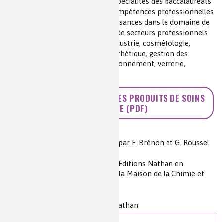
Le groupement 5 rassemble les spécialités des baccalauréats
professionnels mobilisant des compétences professionnelles
qui nécessitent de solides connaissances dans le domaine de
la chimie. Il réunit les spécialités de secteurs professionnels
variés : industrie chimique, bio-industrie, cosmétologie,
teinturerie, textiles, plasturgie, esthétique, gestion des
pollutions et protection de l’environnement, verrerie,
plastique et composite…
>> CHIMIE ET BIEN-ÊTRE : LES PRODUITS DE SOINS
ET D'HYGIÈNE (PDF)
Auteur(s) :
E. Bausson et J. Pépin
Rubrique professionnelle rédigée par F. Brénon et G. Roussel
(Maison de la Chimie)
Source(s) :
Dossier réalisé par les Éditions Nathan en
partenariat avec La Fondation de la Maison de la Chimie et
Mediachimie
Niveau de lecture :
pour tous
Nature de la ressource :
dossier Nathan