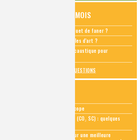
QUESTIONS DU MOIS
Comment empêcher mon bouquet de faner ?
Comment restaurer des meubles d'art ?
Pourquoi ajouter de la soude caustique pour
déboucher un évier ?
TOUTES LES QUESTIONS
ZOOMS SUR...
Zoom sur la chimie au microscope
Zoom sur le CO₂ supercritique (CO₂ SC) : quelques
applications récentes
Zoom sur les sites Seveso, pour une meilleure