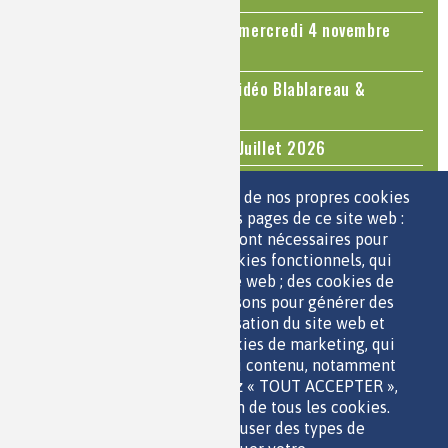
Colloque Chimie et Cerveau - mercredi 4 novembre
2026
Le cholestérol, une nouvelle vidéo Blablareau &
Mediachimie
Questions d'actualité - Juin - Juillet 2026
TOUS LES ÉVÉNEMENTS
Nous utilisons une sélection de nos propres cookies
et de cookies de tiers sur les pages de ce site web :
des cookies essentiels, qui sont nécessaires pour
ESPACE JEUNES
utiliser le site web ; des cookies fonctionnels, qui
facilitent l'utilisation du site web ; des cookies de
performance, que nous utilisons pour générer des
données agrégées sur l'utilisation du site web et
des statistiques ; et des cookies de marketing, qui
sont utilisés pour afficher du contenu, notamment
QUI SOMMES-NOUS ?
les vidéos. Si vous choisissez « TOUT ACCEPTER »,
PARTENAIRES
vous consentez à l'utilisation de tous les cookies.
OUTILS DE COMMUNICATION
Vous pouvez accepter ou refuser des types de
MENTIONS LÉGALES