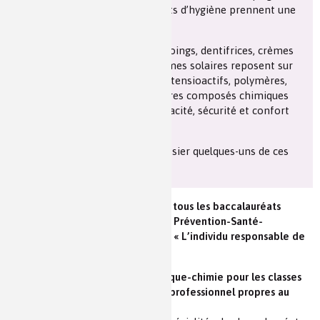
la saponification, que les produits d’hygiène prennent une
dimension industrielle.
Aujourd’hui, gels douche, shampoings, dentifrices, crèmes
hydratantes, déodorants ou crèmes solaires reposent sur
des formulations complexes où tensioactifs, polymères,
conservateurs, parfums et d’autres composés chimiques
interagissent pour garantir efficacité, sécurité et confort
d’utilisation.
Nous allons aborder dans ce dossier quelques-uns de ces
aspects.
Programmes du tronc commun de tous les baccalauréats
professionnels dans la discipline « Prévention-Santé-
Environnement » - Thématique A : « L’individu responsable de
son capital santé ».
Programmes spécifiques de physique-chimie pour les classes
de première et de terminale Bac professionnel propres au
groupement de spécialité 5.