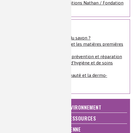
Retrouvez les dossiers Éditions Nathan / Fondation
de la Maison de la Chimie
Voir plus
Comment fabrique-t-on du savon ?
Zoom sur la formulation et les matières premières
dans la cosmétique
Le vieillissement cutané : prévention et réparation
La chimie et les produits d’hygiène et de soins
corporels
Les chimistes dans : La beauté et la dermo-
cosmétique
NATURE, AGRICULTURE ET ENVIRONNEMENT
ÉNERGIE ET ÉCONOMIE DES RESSOURCES
QUALITÉ DE VIE, VIE QUOTIDIENNE