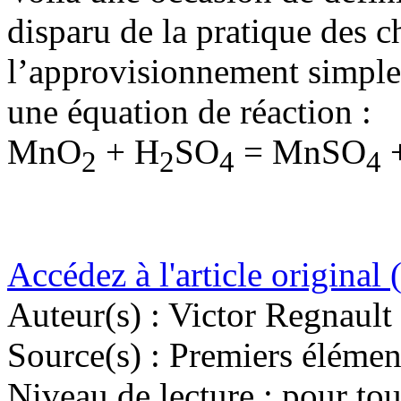
disparu de la pratique des c
l’approvisionnement simple 
une équation de réaction :
MnO
+ H
SO
= MnSO
2
2
4
4
Accédez à l'article original 
Auteur(s) :
Victor Regnault
Source(s) :
Premiers élémen
Niveau de lecture :
pour tou