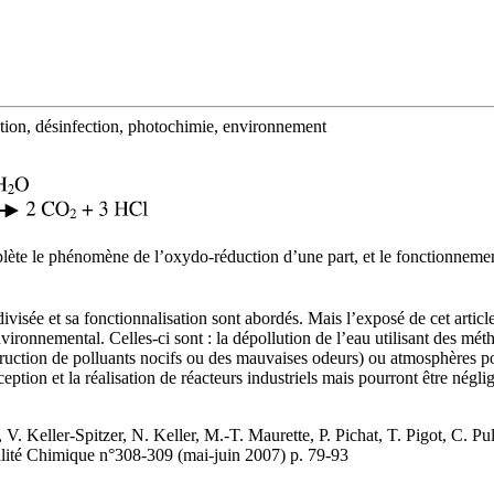
ution, désinfection, photochimie, environnement
mplète le phénomène de l’oxydo-réduction d’une part, et le fonctionneme
ivisée et sa fonctionnalisation sont abordés. Mais l’exposé de cet article
environnemental. Celles-ci sont : la dépollution de l’eau utilisant des m
(destruction de polluants nocifs ou des mauvaises odeurs) ou atmosphères p
ption et la réalisation de réacteurs industriels mais pourront être négli
. Keller-Spitzer, N. Keller, M.-T. Maurette, P. Pichat, T. Pigot, C. P
alité Chimique n°308-309 (mai-juin 2007) p. 79-93