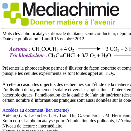
Mots clés :
photocatalyse, dioxyde de titane, semi-conducteur, dépoll
Date de publication :
Lundi 15 octobre 2012
Présenter la photocatalyse permet d’illustrer de façon concrète et co
puisque les cellules expérimentales font toutes appel au TiO
.
2
À cette occasion les objectifs des recherches sur l’étude de la matière d
l’utilisation du rayonnement solaire et vers les applications d’intérêt 
bactériologiques, l’amélioration de la qualité de l’air, air intérieur 
certain nombre d’informations pratiques sont aussi données sur la conce
Accédez au document (lien externe)
Auteur(s) :
S. Lacombe, T.-H. Tran-Thi, C. Guillard, J.-M. Herrmann, V
Source(s) :
La photocatalyse pour l’élimination des polluants, L’Actu
Niveau de lecture :
intermédiaire