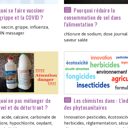
uoi se faire vacciner
Pourquoi réduire la
 grippe et la COVID ?
consommation de sel dans
l'alimentation ?
 vaccin, grippe, influenza,
ARN messager
chlorure de sodium, dose journali
saveur salée
uoi ne pas mélanger de
Les chimistes dans : L'in
avel et du détartrant ?
des phytosanitaires
 acide, calcaire, carbonate de
Innovation pesticides, écotoxicit
lore, hypochlorite, oxydant,
herbicides, règlementation, sécu