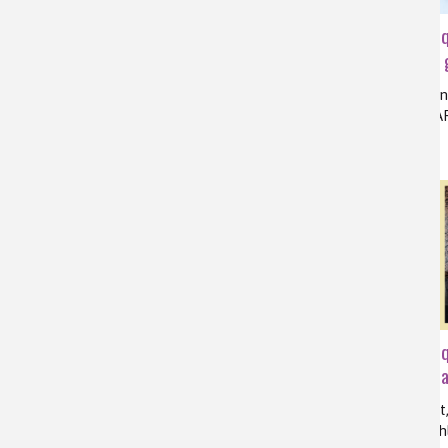
Zoom sur les perturbateurs
Pourq
endocriniens
contre la
système endocrinien, glande endocrine,
fabrication
hormone, altération, ECHA, PEPPER,
souches, 
REACH
Pourquoi utiliser de l’ammoniac
Pourq
ou de l’ammoniaque dans des
l’eau de J
applications domestiques ?
Détartrant,
calcium, ch
NH3, dégraissant, détachant, produit