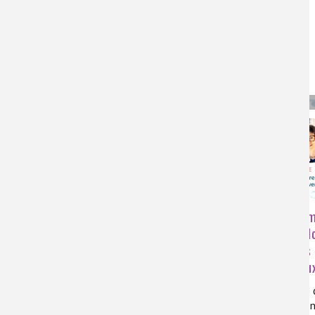
Agatha Christie et la cocaïne
21:10
Traitement des contaminants
Les m
dans les usines de potabilisation
méthodolo
mieux les 
les milie
molécules 
échantillon