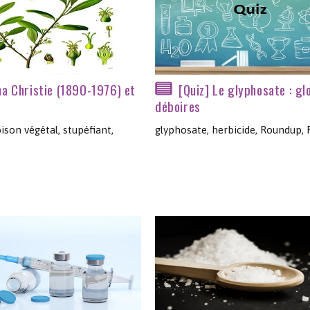
a Christie (1890-1976) et
[Quiz] Le glyphosate : gl
déboires
ison végétal, stupéfiant,
glyphosate, herbicide, Roundup,