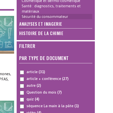
Cosmétique et dermo-cosmétique
Santé : diagnostics, traitements et
matériaux
Sécurité du consommateur
ANALYSES ET IMAGERIE
HISTOIRE DE LA CHIMIE
FILTRER
PAR TYPE DE DOCUMENT
article
(31)
rmones,
article + conférence
(27)
 PFAS,
autre
(2)
Question du mois
(7)
quiz
(4)
séquence La main à la pâte
(1)
vidéo
(4)