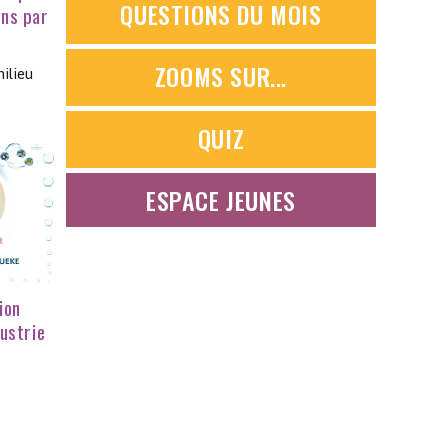
QUESTIONS DU MOIS
ons par
ZOOMS SUR...
ilieu
QUIZ
ESPACE JEUNES
ion
dustrie