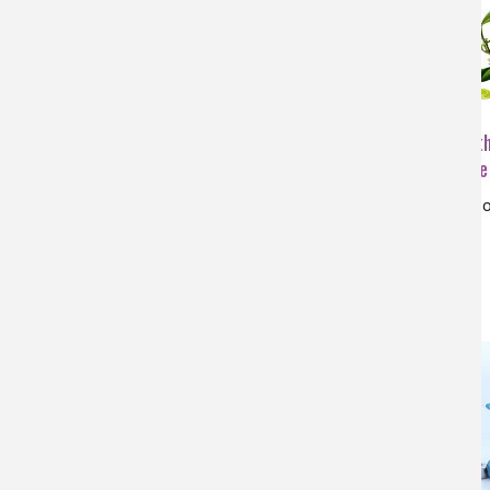
Les chimistes dans : les métiers
Agath
de l'eau
la cocaïne
potabilisation, environnement,
cocaïne, po
dépollution, épuration, micropolluants,
overdose
réseau, analyse, assainissement,
traitement, qualité, écosystème, milieu
aquatique