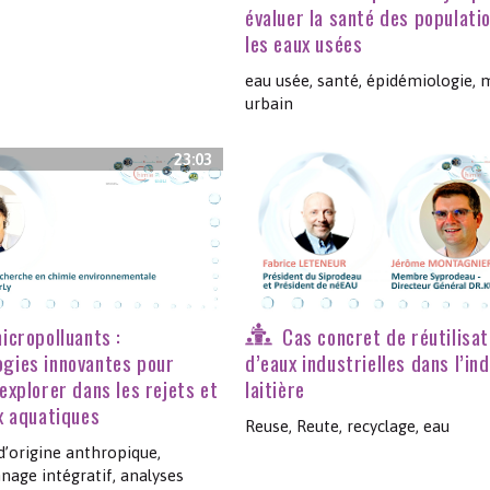
évaluer la santé des populati
les eaux usées
eau usée, santé, épidémiologie, m
urbain
23:03
icropolluants :
Cas concret de réutilisat
gies innovantes pour
d’eaux industrielles dans l’in
explorer dans les rejets et
laitière
ux aquatiques
Reuse, Reute, recyclage, eau
d’origine anthropique,
nage intégratif, analyses