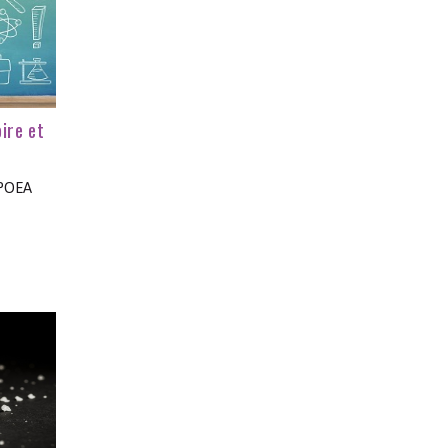
oire et
 POEA