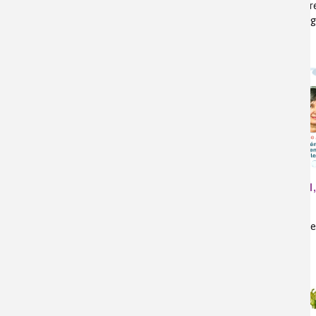
moléculaire
chromatogr
masse
Des stations d’épuration
L’eau
toujours plus performantes pour
tensions
réutiliser les eaux
ODD 6, guer
changement climatique, réutilisation des
eaux usées traitées