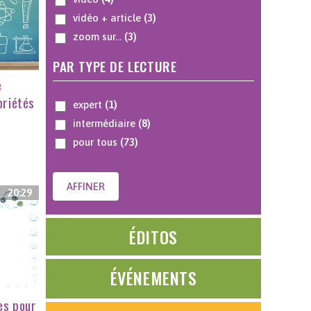
vidéo + article
(3)
zoom sur...
(3)
PAR TYPE DE LECTURE
e
priétés
expert
(1)
intermédiaire
(8)
pour tous
(73)
AFFINER
20:29
ÉDITOS
ÉVÉNEMENTS
es pour