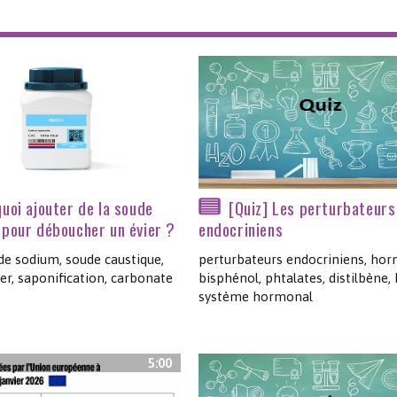
Les chimistes dans...
Enseignement
Chimie et Notre-Dame
Réactions en un clin d’oeil
Fiches métiers
uoi ajouter de la soude
[Quiz] Les perturbateurs
 pour déboucher un évier ?
endocriniens
de sodium, soude caustique,
perturbateurs endocriniens, ho
ter, saponification, carbonate
bisphénol, phtalates, distilbène,
système hormonal
5:00