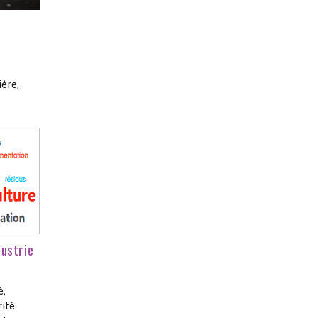
ère,
dustrie
é,
rité