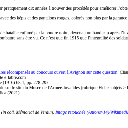
r pratiquement dix années à trouver des procédés pour améliorer l’obtentio
 avec des képis et des pantalons rouges, colorés non plus par la garance i
mp de bataille enfumé par la poudre noire, devenait un handicap après l’
 combattre sans être vu. Ce n’est que fin 1915 que l’intégralité des solda
oires récompensés au concours ouvert à Avignon sur cette question
,
Cham
site e-fabre.com
e (1916) 68-1, pp. 278-297
le sur le site du Musée de l'Armée-Invalides (rubrique Fiches objets > 
lica (2021)
4 (in coll. Mémorial de Verdun)
Image retouchée (Antonov14)/Wikimedi