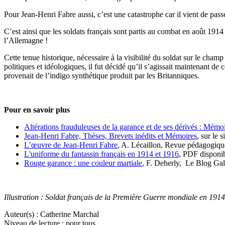
Pour Jean-Henri Fabre aussi, c’est une catastrophe car il vient de passe
C’est ainsi que les soldats français sont partis au combat en août 1914
l’Allemagne !
Cette tenue historique, nécessaire à la visibilité du soldat sur le cha
politiques et idéologiques, il fut décidé qu’il s’agissait maintenant de
provenait de l’indigo synthétique produit par les Britanniques.
Pour en savoir plus
Altérations frauduleuses de la garance et de ses dérivés : Mém
Jean-Henri Fabre, Thèses, Brevets inédits et Mémoires
, sur le 
L’œuvre de Jean-Henri Fabre
, A. Lécaillon, Revue pédagogiqu
L'uniforme du fantassin français en 1914 et 1916
, PDF disponib
Rouge garance : une couleur martiale
, F. Deherly, Le Blog Gal
Illustration : Soldat français de la Première Guerre mondiale en 191
Auteur(s) :
Catherine Marchal
Niveau de lecture :
pour tous