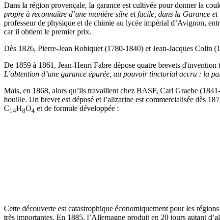
Dans la région provençale, la garance est cultivée pour donner la co
propre à reconnaître d’une manière sûre et facile, dans la Garance et 
professeur de physique et de chimie au lycée impérial d’Avignon, ent
car il obtient le premier prix.
Dès 1826, Pierre-Jean Robiquet (1780-1840) et Jean-Jacques Colin (1784
De 1859 à 1861, Jean-Henri Fabre dépose quatre brevets d'invention touch
L’obtention d’une garance épurée, au pouvoir tinctorial accru : la pa
Mais, en 1868, alors qu’ils travaillent chez BASF, Carl Graebe (1841-
houille. Un brevet est déposé et l’alizarine est commercialisée dès 1
C
H
O
et de formule développée :
14
8
4
Cette découverte est catastrophique économiquement pour les régions où
très importantes. En 1885, l’Allemagne produit en 20 jours autant d’a