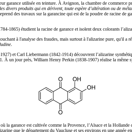
uleur garance utilisée en teinture. À Avignon, la chambre de commerce 
les divers produits qui en dérivent, toute espère d’altération ou de mé
reprend des travaux sur la garancine qui est de la poudre de racine de
-1865) étudient la racine de garance et isolent deux colorants l’alizar
ant à l'analyse des fraudes, mais surtout à l'alizarine pure, qu'il a réuss
ludine
.
1927) et Carl Liebermann (1842-1914) découvrent l’alizarine synthétique
871. À un jour près, William Henry Perkin (1838-1907) réalise la même 
 la garance est cultivée comme la Provence, l’Alsace et la Hollande car
lizarine que le département du Vaucluse et ses environs en une année ent