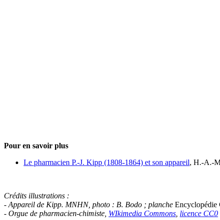
Pour en savoir plus
Le pharmacien P.-J. Kipp (1808-1864) et son appareil
, H.-A.-M
Crédits illustrations :
- Appareil de Kipp. MNHN, photo : B. Bodo ; planche
Encyclopédie
- Orgue de pharmacien-chimiste,
WIkimedia Commons
,
licence CC0