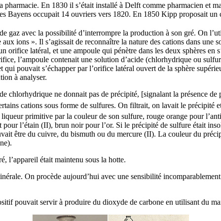
la pharmacie. En 1830 il s’était installé à Delft comme pharmacien et m
rères Bayens occupait 14 ouvriers vers 1820. En 1850 Kipp proposait un c
 de gaz avec la possibilité d’interrompre la production à son gré. On l’u
ux ions ». Il s’agissait de reconnaître la nature des cations dans une s
fice latéral, et une ampoule qui pénètre dans les deux sphères en s’int
’orifice, l’ampoule contenait une solution d’acide (chlorhydrique ou sulfu
t qui pouvait s’échapper par l’orifice latéral ouvert de la sphère supér
tion à analyser.
ide chlorhydrique ne donnait pas de précipité, [signalant la présence de 
certains cations sous forme de sulfures. On filtrait, on lavait le précipit
la liqueur primitive par la couleur de son sulfure, rouge orange pour l’a
our l’étain (II), brun noir pour l’or. Si le précipité de sulfure était ins
pouvait être du cuivre, du bismuth ou du mercure (II). La couleur du préci
ne).
, l’appareil était maintenu sous la hotte.
minérale. On procède aujourd’hui avec une sensibilité incomparablement
sitif pouvait servir à produire du dioxyde de carbone en utilisant du mar