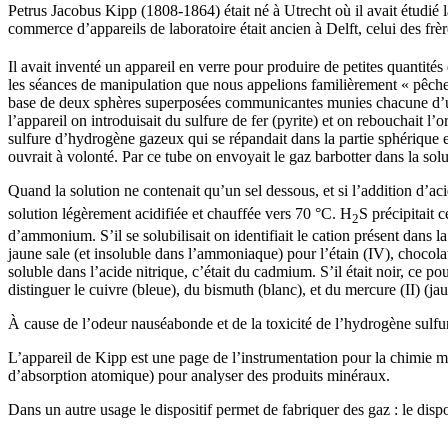
Petrus Jacobus Kipp (1808-1864) était né à Utrecht où il avait étudié 
commerce d’appareils de laboratoire était ancien à Delft, celui des f
Il avait inventé un appareil en verre pour produire de petites quantités
les séances de manipulation que nous appelions familièrement « pêche a
base de deux sphères superposées communicantes munies chacune d’un ori
l’appareil on introduisait du sulfure de fer (pyrite) et on rebouchait l
sulfure d’hydrogène gazeux qui se répandait dans la partie sphérique e
ouvrait à volonté. Par ce tube on envoyait le gaz barbotter dans la solu
Quand la solution ne contenait qu’un sel dessous, et si l’addition d’ac
solution légèrement acidifiée et chauffée vers 70 °C. H
S précipitait 
2
d’ammonium. S’il se solubilisait on identifiait le cation présent dans 
jaune sale (et insoluble dans l’ammoniaque) pour l’étain (IV), chocolat p
soluble dans l’acide nitrique, c’était du cadmium. S’il était noir, ce 
distinguer le cuivre (bleue), du bismuth (blanc), et du mercure (II) (jau
À cause de l’odeur nauséabonde et de la toxicité de l’hydrogène sulfuré
L’appareil de Kipp est une page de l’instrumentation pour la chimie 
d’absorption atomique) pour analyser des produits minéraux.
Dans un autre usage le dispositif permet de fabriquer des gaz : le dispo