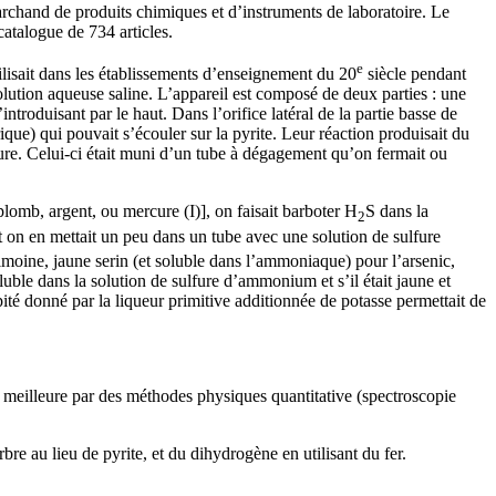
archand de produits chimiques et d’instruments de laboratoire. Le
atalogue de 734 articles.
e
tilisait dans les établissements d’enseignement du 20
siècle pendant
olution aqueuse saline. L’appareil est composé de deux parties : une
roduisant par le haut. Dans l’orifice latéral de la partie basse de
rique) qui pouvait s’écouler sur la pyrite. Leur réaction produisait du
ieure. Celui-ci était muni d’un tube à dégagement qu’on fermait ou
plomb, argent, ou mercure (I)], on faisait barboter H
S dans la
2
é et on en mettait un peu dans un tube avec une solution de sulfure
ntimoine, jaune serin (et soluble dans l’ammoniaque) pour l’arsenic,
oluble dans la solution de sulfure d’ammonium et s’il était jaune et
pité donné par la liqueur primitive additionnée de potasse permettait de
 meilleure par des méthodes physiques quantitative (spectroscopie
bre au lieu de pyrite, et du dihydrogène en utilisant du fer.