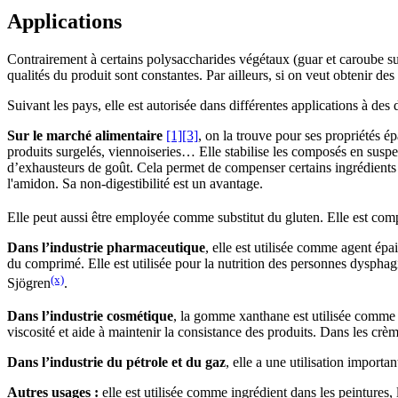
Applications
Contrairement à certains polysaccharides végétaux (guar et caroube surt
qualités du produit sont constantes. Par ailleurs, si on veut obtenir de
Suivant les pays, elle est autorisée dans différentes applications à des
Sur le marché alimentaire
[1]
[3]
, on la trouve pour ses propriétés épa
produits surgelés, viennoiseries… Elle stabilise les composés en suspe
d’exhausteurs de goût. Cela permet de compenser certains ingrédients tr
l'amidon. Sa non-digestibilité est un avantage.
Elle peut aussi être employée comme substitut du gluten. Elle est comp
Dans l’industrie pharmaceutique
, elle est utilisée comme agent épa
du comprimé. Elle est utilisée pour la nutrition des personnes dysphagi
(x)
Sjögren
.
Dans l’industrie cosmétique
, la gomme xanthane est utilisée comme sta
viscosité et aide à maintenir la consistance des produits. Dans les crèm
Dans l’industrie du pétrole et du gaz
, elle a une utilisation import
Autres usages :
elle est utilisée comme ingrédient dans les peintures, l