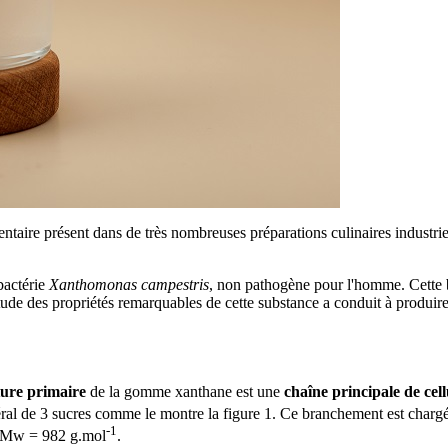
aire présent dans de très nombreuses préparations culinaires industrielle
bactérie
Xanthomonas campestris
, non pathogène pour l'homme. Cette b
L’étude des propriétés remarquables de cette substance a conduit à produi
ture primaire
de la gomme xanthane est une
chaîne principale de cell
éral de 3 sucres comme le montre la figure 1. Ce branchement est charg
-1
st Mw = 982 g.mol
.