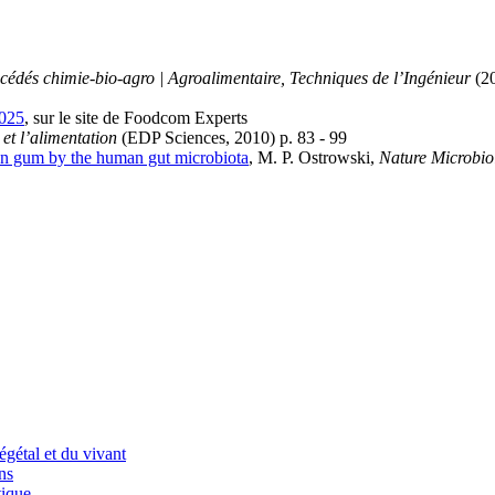
cédés chimie-bio-agro | Agroalimentaire, Techniques de l’Ingénieur
(2
2025
, sur le site de Foodcom Experts
et l’alimentation
(EDP Sciences, 2010) p. 83 - 99
han gum by the human gut microbiota
, M. P. Ostrowski,
Nature Microbio
égétal et du vivant
ns
ique