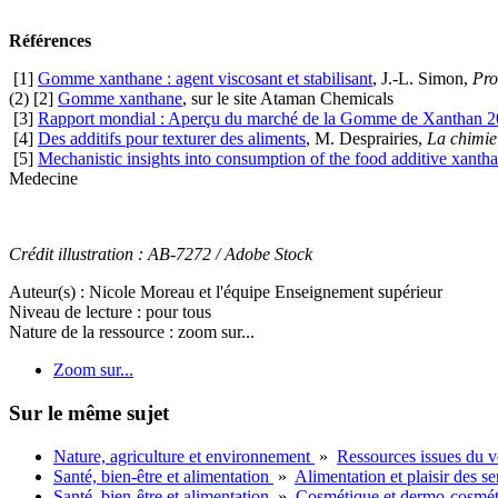
Références
[1]
Gomme xanthane : agent viscosant et stabilisant
, J.-L. Simon,
Pro
(2)
[2]
Gomme xanthane
, sur le site Ataman Chemicals
[3]
Rapport mondial : Aperçu du marché de la Gomme de Xanthan 
[4]
Des additifs pour texturer des aliments
, M. Desprairies,
La chimie 
[5]
Mechanistic insights into consumption of the food additive xant
Medecine
Crédit illustration : AB-7272 / Adobe Stock
Auteur(s) :
Nicole Moreau et l'équipe Enseignement supérieur
Niveau de lecture :
pour tous
Nature de la ressource :
zoom sur...
Zoom sur...
Sur le même sujet
Nature, agriculture et environnement
»
Ressources issues du v
Santé, bien-être et alimentation
»
Alimentation et plaisir des se
Santé, bien-être et alimentation
»
Cosmétique et dermo-cosmét