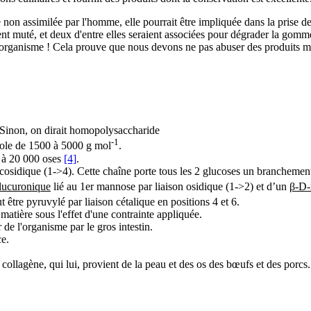
e non assimilée par l'homme, elle pourrait être impliquée dans la prise 
aient muté, et deux d'entre elles seraient associées pour dégrader la go
r l’organisme ! Cela prouve que nous devons ne pas abuser des produits mu
. Sinon, on dirait homopolysaccharide
-1
ole de 1500 à 5000 g mol
.
0 à 20 000 oses
[4]
.
cosidique (1->4). Cette chaîne porte tous les 2 glucoses un branchement
lucuronique
lié au 1er mannose par liaison osidique (1->2) et d’un
β-D
être pyruvylé par liaison cétalique en positions 4 et 6.
 matière sous l'effet d'une contrainte appliquée.
r de l'organisme par le gros intestin.
ce.
collagène, qui lui, provient de la peau et des os des bœufs et des porcs.