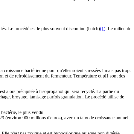
és. Le procédé est le plus souvent discontinu (batch)
(1)
. Le milieu de
la croissance bactérienne pour qu'elles soient stressées ! mais pas trop.
ion et de refroidissement du fermenteur. Température et pH sont des
t alors précipitée à l'isopropanol qui sera recyclé. La partie du
chage, broyage, tamisage parfois granulation. Le procédé utilise de
bactérie, le plus vendu.
 (environ 900 millions d'euros), avec un taux de croissance annuel
e. Elle n'est pas toxique et est hypocalorique puisque non digérée.