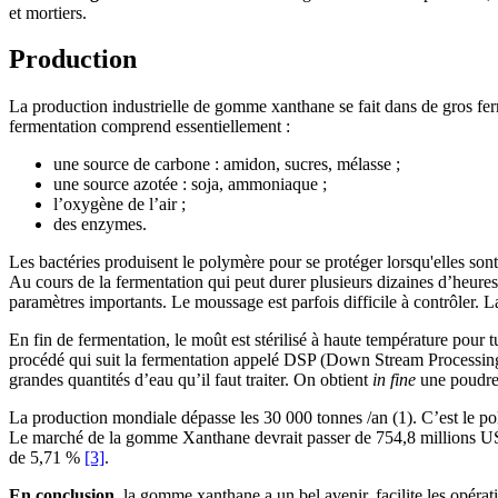
et mortiers.
Production
La production industrielle de gomme xanthane se fait dans de gros fer
fermentation comprend essentiellement :
une source de carbone : amidon, sucres, mélasse ;
une source azotée : soja, ammoniaque ;
l’oxygène de l’air ;
des enzymes.
Les bactéries produisent le polymère pour se protéger lorsqu'elles sont 
Au cours de la fermentation qui peut durer plusieurs dizaines d’heures
paramètres importants. Le moussage est parfois difficile à contrôler. La 
En fin de fermentation, le moût est stérilisé à haute température pour 
procédé qui suit la fermentation appelé DSP (Down Stream Processing) e
grandes quantités d’eau qu’il faut traiter. On obtient
in fine
une poudre 
La production mondiale dépasse les 30 000 tonnes /an (1). C’est le pol
Le marché de la gomme Xanthane devrait passer de 754,8 millions USD
de 5,71 %
[3]
.
En conclusion
, la gomme xanthane a un bel avenir, facilite les opérat