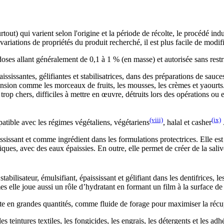
out) qui varient selon l'origine et la période de récolte, le procédé ind
s variations de propriétés du produit recherché, il est plus facile de mod
 doses allant généralement de 0,1 à 1 % (en masse) et autorisée sans rest
ississantes, gélifiantes et stabilisatrices, dans des préparations de sauces
nsion comme les morceaux de fruits, les mousses, les crèmes et yaourts.
op chers, difficiles à mettre en œuvre, détruits lors des opérations ou 
(viii)
(ix)
atible avec les régimes végétaliens, végétariens
, halal et casher
ississant et comme ingrédient dans les formulations protectrices. Elle es
ques, avec des eaux épaissies. En outre, elle permet de créer de la salive
bilisateur, émulsifiant, épaississant et gélifiant dans les dentifrices, le
es elle joue aussi un rôle d’hydratant en formant un film à la surface de 
ante en grandes quantités, comme fluide de forage pour maximiser la récu
es teintures textiles, les fongicides, les engrais, les détergents et les ad