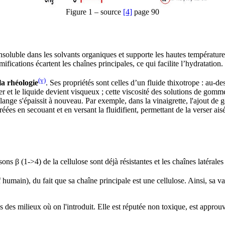
Figure 1 – source
[4]
page 90
nsoluble dans les solvants organiques et supporte les hautes températ
mifications écartent les chaînes principales, ce qui facilite l’hydratation.
(v)
la rhéologie
. Ses propriétés sont celles d’un fluide thixotrope : au-de
iter et le liquide devient visqueux ; cette viscosité des solutions de go
élange s'épaissit à nouveau. Par exemple, dans la vinaigrette, l'ajout d
ées en secouant et en versant la fluidifient, permettant de la verser aisé
ns β (1->4) de la cellulose sont déjà résistantes et les chaînes latérales 
 humain), du fait que sa chaîne principale est une cellulose. Ainsi, sa va
s des milieux où on l'introduit. Elle est réputée non toxique, est appr