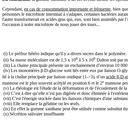
Cependant,
en cas de consommation importante et fréquente
, bien qu
personnes le microbiote intestinal à s'adapter, certaines bactéries aur
l'autre transformerait en acides gras qui, eux, sont bien assimilés pa
l'occasion à notre microbiote de nous jouer des tours...
(i) Le préfixe hétéro indique qu'il y a divers sucres dans le polymère
6
6
(ii) Sa masse moléculaire est de 1,5 x 10
à 5 x 10
Dalton soit par m
(iii) La chaine principale présente un enchainement d’environ 10 00
(iv) Les monomères β-D-glucose sont liés entre eux par liaison O-gly
lié à la chaîne principale par liaison osidique (1->3), d’un
acide β-D-g
e
mannose est le plus souvent acétylé en position 6 et le 2
mannose peut 
(v) La rhéologie est l'étude de la déformation et de l'écoulement de la
(vi) C’est à dire qu’elle n’est pas digérée et donc éliminée à l'extérieu
(vii) C'est l'énergie stockée dans les liaisons chimiques d'une substan
(viii) Elle remplace la gélatine ou les œufs.
(ix) En effet la gomme xanthane peut être utilisée comme substitut du 
(x) Sécrétion salivaire insuffisante