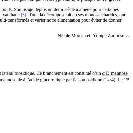
de poids. Son usage depuis un demi-siècle a amené pour certaines
mme xanthane
[5]
: l'une la décomposerait en ses monosaccharides, que
lti-transformés et varier notre alimentation pour éviter de donner
Nicole Moreau et l’équipe Zoom sur…
 latéral triosidique. Ce branchement est constitué d’un
α-D-mannose
er
-mannose
lié à l’acide glucuronique par liaison osidique (1->4). Le 1