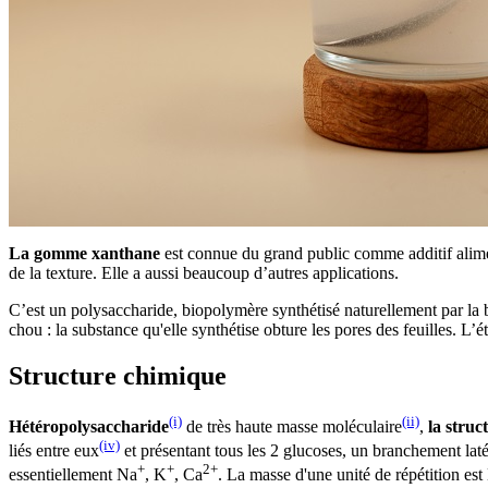
La gomme xanthane
est connue du grand public comme additif aliment
de la texture. Elle a aussi beaucoup d’autres applications.
C’est un polysaccharide, biopolymère synthétisé naturellement par la 
chou : la substance qu'elle synthétise obture les pores des feuilles. 
Structure chimique
(i)
(ii)
Hétéropolysaccharide
de très haute masse moléculaire
,
la struc
(iv)
liés entre eux
et présentant tous les 2 glucoses, un branchement lat
+
+
2+
essentiellement Na
, K
, Ca
. La masse d'une unité de répétition e