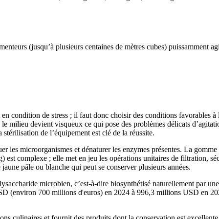
menteurs (jusqu’à plusieurs centaines de mètres cubes) puissamment agit
en condition de stress ; il faut donc choisir des conditions favorables à 
 le milieu devient visqueux ce qui pose des problèmes délicats d’agitat
stérilisation de l’équipement est clé de la réussite.
tuer les microorganismes et dénaturer les enzymes présentes. La gomme es
st complexe ; elle met en jeu les opérations unitaires de filtration, sé
jaune pâle ou blanche qui peut se conserver plusieurs années.
ysaccharide microbien, c’est-à-dire biosynthétisé naturellement par une 
 (environ 700 millions d'euros) en 2024 à 996,3 millions USD en 2029
ions culinaires et fournit des produits dont la conservation est excellent