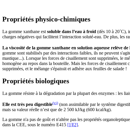
Propriétés physico-chimiques
La gomme xanthane est
soluble dans l’eau à froid
(dès 10 à 20˚C), i
charges négatives qui facilitent l’interaction soluté-eau. De plus, les ra
La viscosité de la gomme xanthane en solution aqueuse relève de 
gomme sont stabilisés par des interactions faibles, ils ne peuvent s'ag
mastique...). Lorsque les forces de cisaillement sont supprimées, le m
homogène au repos dans la bouteille. Mais les forces de cisaillement cré
supprimées, et le mélange s'épaissit et adhère aux feuilles de salade !
Propriétés biologiques
La gomme résiste à la dégradation par la plupart des enzymes : les liaiso
(vi)
Elle est très peu digestible
(non assimilable par le système digestif
mais sa valeur réelle n’est que de 2 500 kJ/kg (600 kcal/kg).
La gomme n'a pas de goût et n'altère pas les propriétés organoleptique
dans la CEE, sous le numéro E415
[1]
[2]
.