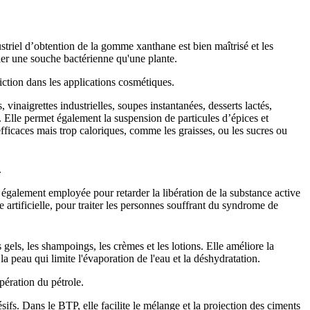
ustriel d’obtention de la gomme xanthane est bien maîtrisé et les
ifier une souche bactérienne qu'une plante.
riction dans les applications cosmétiques.
, vinaigrettes industrielles, soupes instantanées, desserts lactés,
 Elle permet également la suspension de particules d’épices et
efficaces mais trop caloriques, comme les graisses, ou les sucres ou
.
t également employée pour retarder la libération de la substance active
 artificielle, pour traiter les personnes souffrant du syndrome de
s gels, les shampoings, les crèmes et les lotions. Elle améliore la
la peau qui limite l'évaporation de l'eau et la déshydratation.
pération du pétrole.
hésifs. Dans le BTP, elle facilite le mélange et la projection des ciments