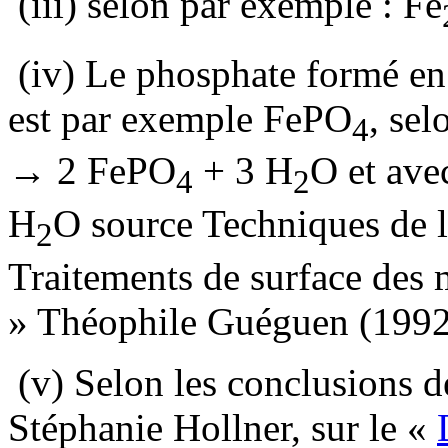
(iii) selon par exemple : Fe
(iv) Le phosphate formé en 
est par exemple FePO
, sel
4
→ 2 FePO
+ 3 H
O et ave
4
2
H
O source Techniques de l
2
Traitements de surface des 
» Théophile Guéguen (1992
(v) Selon les conclusions d
Stéphanie Hollner, sur le «