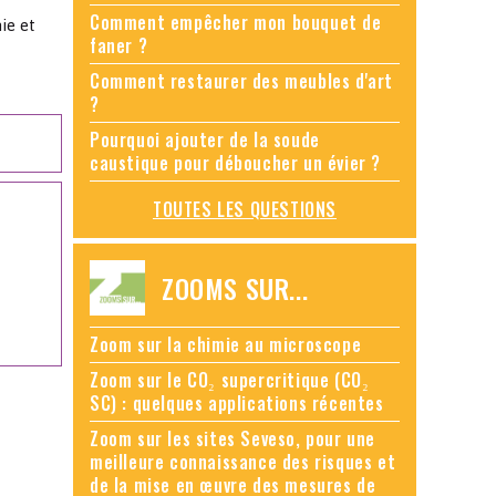
Comment empêcher mon bouquet de
ie et
faner ?
Comment restaurer des meubles d'art
?
Pourquoi ajouter de la soude
caustique pour déboucher un évier ?
TOUTES LES QUESTIONS
ZOOMS SUR...
Zoom sur la chimie au microscope
Zoom sur le CO₂ supercritique (CO₂
SC) : quelques applications récentes
Zoom sur les sites Seveso, pour une
meilleure connaissance des risques et
de la mise en œuvre des mesures de