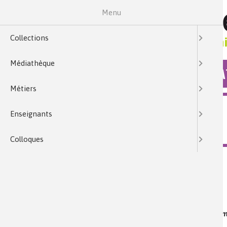
Menu
Collections
Médiathèque
COLLECTIONS
MÉDIA
Métiers
MÉDIATHÈQUE
Enseignants
CORROSION DES MÉTAUX ET PROTECTION
Colloques
Collection :
Dossiers Mediachimie & Nathan
Mots clés :
corrosion des matériaux, aciers inoxydables, mé
expérimentale