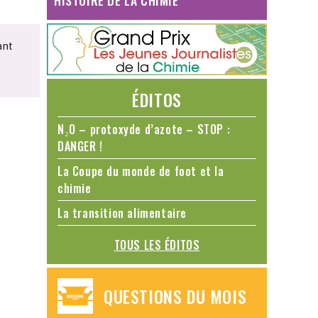
HISTOIRE DE LA CHIMIE
ant
ÉDITOS
N₂O – protoxyde d’azote – STOP :
DANGER !
La Coupe du monde de foot et la
chimie
La transition alimentaire
TOUS LES ÉDITOS
QUESTIONS DU MOIS