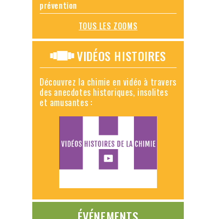
prévention
TOUS LES ZOOMS
VIDÉOS HISTOIRES
Découvrez la chimie en vidéo à travers
des anecdotes historiques, insolites
et amusantes :
ÉVÉNEMENTS