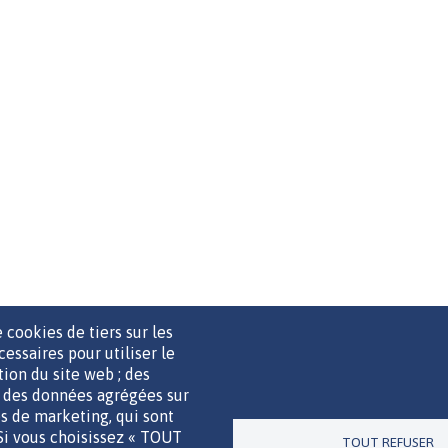
 cookies de tiers sur les
cessaires pour utiliser le
ation du site web ; des
r des données agrégées sur
UTILS DE COMMUNICATION
MENTIONS LÉGALES
POLITIQUE D
ies de marketing, qui sont
 Si vous choisissez « TOUT
TOUT REFUSER