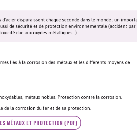
Les chimistes dans...
Enseignement
Chimie et Notre-Dame
 d’acier disparaissent chaque seconde dans le monde : un import
Réactions en un clin d’oeil
ssi de sécurité et de protection environnementale (accident par
 toxicité due aux oxydes métalliques…).
Fiches métiers
mes liés à la corrosion des métaux et les différents moyens de
inoxydables, métaux nobles. Protection contre la corrosion.
 de la corrosion du fer et de sa protection.
ES MÉTAUX ET PROTECTION (PDF)