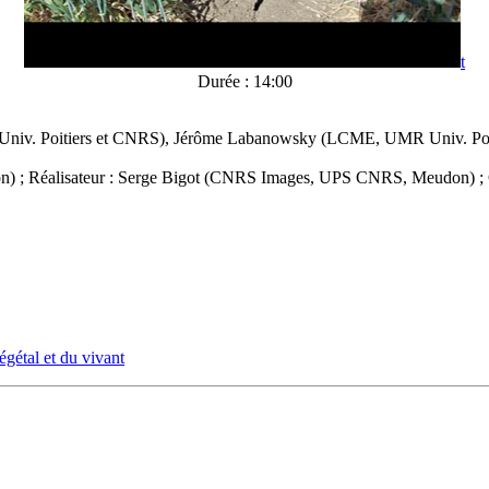
t
Durée : 14:00
 Univ. Poitiers et CNRS), Jérôme Labanowsky (LCME, UMR Univ. Poiti
; Réalisateur : Serge Bigot (CNRS Images, UPS CNRS, Meudon) ; Co
égétal et du vivant