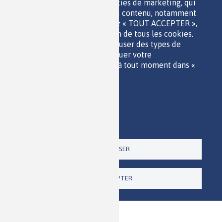
des statistiques ; et des cookies de marketing, qui
sont utilisés pour afficher du contenu, notamment
QUI SOMMES-NOUS ?
les vidéos. Si vous choisissez « TOUT ACCEPTER »,
PARTENAIRES
vous consentez à l'utilisation de tous les cookies.
OUTILS DE COMMUNICATION
Vous pouvez accepter ou refuser des types de
MENTIONS LÉGALES
cookies individuels et révoquer votre
POLITIQUE DES DONNÉES
consentement pour l'avenir à tout moment dans «
ACCESSIBILITÉ
Paramètres ».
RSS
Politique de confidentialité
CONTACT
Imprimer
Paramètres
Un site de la
TOUT REFUSER
TOUT ACCEPTER