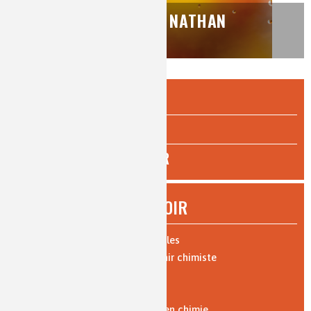
FICHES ORIENTATION NATHAN
ÉCOLE & COLLÈGE
LYCÉE
ENSEIGNEMENT SUPÉRIEUR
À SAVOIR
Expériences : vidéos et protocoles
Les 10 bonnes raisons de devenir chimiste
Parcours de formation
Où travaillent les chimistes ?
Formation par l'apprentissage en chimie