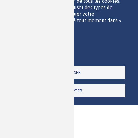
vous consentez à l'utilisation de tous les cookies.
OUTILS DE COMMUNICATION
Vous pouvez accepter ou refuser des types de
MENTIONS LÉGALES
cookies individuels et révoquer votre
POLITIQUE DES DONNÉES
consentement pour l'avenir à tout moment dans «
ACCESSIBILITÉ
Paramètres ».
RSS
Politique de confidentialité
CONTACT
Imprimer
Paramètres
Un site de la
TOUT REFUSER
TOUT ACCEPTER