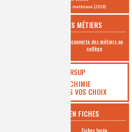
Vocabulaire de la chimie et des matériaux (2018)
DÉCOUVREZ LES MÉTIERS
Toutes les fiches métiers
Découverte des métiers au
collège
PARCOURSUP
ICI MEDIACHIMIE
VOUS AIDE DANS VOS CHOIX
CHIMIE ET... EN FICHES
Fiches collège
Fiches lycée