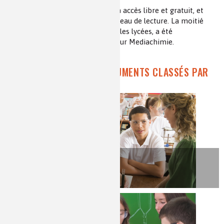
Les ressources proposées sont en accès libre et gratuit, et
Les chimistes dans...
Enseignement
Chimie et Notre-Dame
précédées d’un résumé et d’un niveau de lecture. La moitié
des ressources, notamment pour les lycées, a été
Réactions en un clin d’oeil
spécialement créée et réalisée pour Mediachimie.
Fiches métiers
RETROUVEZ TOUS LES DOCUMENTS CLASSÉS PAR
NIVEAU :
ÉCOLE
& COLLÈGE