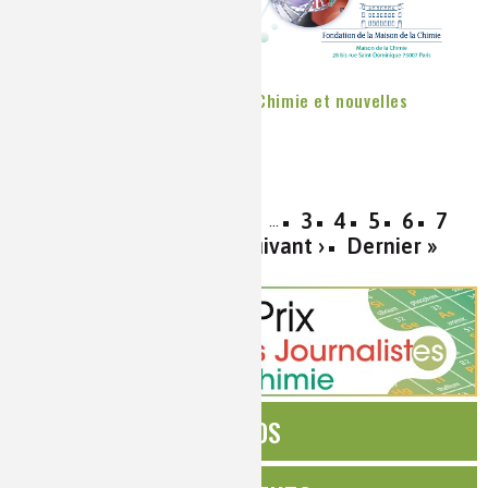
Diffusion en direct du colloque Chimie et nouvelles
thérapies
Publié le
Jeudi, 24/10/2019
« Premier
‹ Précédent
3
4
5
6
7
…
8
9
10
11
Suivant ›
Dernier »
…
ÉDITOS