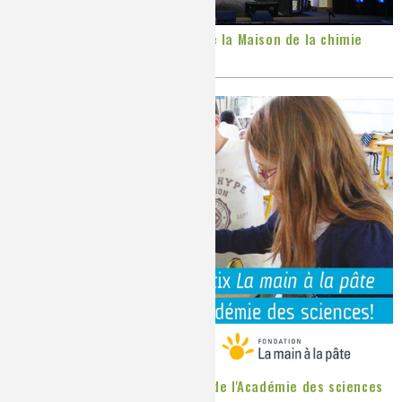
Les chimistes dans...
Enseignement
Chimie et Notre-Dame
Les colloques de la Fondation de la Maison de la chimie
Publié le
Jeudi, 09/07/2020
Réactions en un clin d’oeil
Fiches métiers
Les prix La main à la pâte 2020 de l'Académie des sciences