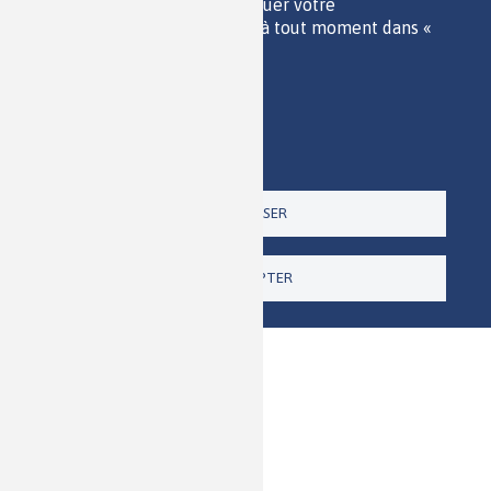
cookies individuels et révoquer votre
POLITIQUE DES DONNÉES
consentement pour l'avenir à tout moment dans «
ACCESSIBILITÉ
Paramètres ».
RSS
Politique de confidentialité
CONTACT
Imprimer
Paramètres
Un site de la
TOUT REFUSER
TOUT ACCEPTER