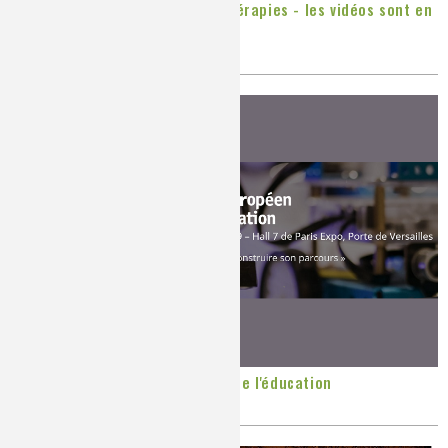
Colloque Chimie et nouvelles thérapies - les vidéos sont en
ligne !
Publié le
Lundi, 25/11/2019
Conférence au Salon européen de l'éducation
Publié le
Lundi, 18/11/2019