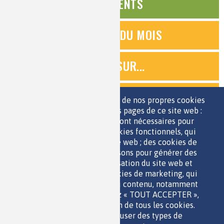
ÉVÉNEMENTS
QUESTIONS DU MOIS
ZOOMS SUR...
QUIZ
Nous utilisons une sélection de nos propres cookies
et de cookies de tiers sur les pages de ce site web :
des cookies essentiels, qui sont nécessaires pour
ESPACE JEUNES
utiliser le site web ; des cookies fonctionnels, qui
facilitent l'utilisation du site web ; des cookies de
performance, que nous utilisons pour générer des
données agrégées sur l'utilisation du site web et
des statistiques ; et des cookies de marketing, qui
sont utilisés pour afficher du contenu, notamment
QUI SOMMES-NOUS ?
les vidéos. Si vous choisissez « TOUT ACCEPTER »,
PARTENAIRES
vous consentez à l'utilisation de tous les cookies.
OUTILS DE COMMUNICATION
Vous pouvez accepter ou refuser des types de
MENTIONS LÉGALES