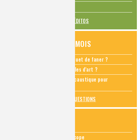
La transition alimentaire
TOUS LES ÉDITOS
QUESTIONS DU MOIS
Comment empêcher mon bouquet de faner ?
Comment restaurer des meubles d'art ?
Pourquoi ajouter de la soude caustique pour
déboucher un évier ?
TOUTES LES QUESTIONS
ZOOMS SUR...
Zoom sur la chimie au microscope