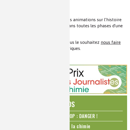
Meurtre à la nicotine
Liebig ou le boeuf en folie
D’un point de vue pédagogique, ces animations sur l’histoire
des sciences peuvent intervenir dans toutes les phases d’une
séquence.
N’hésitez pas à les utiliser et si vous le souhaitez
nous faire
part
de vous expériences pédagogiques.
ÉDITOS
N₂O – protoxyde d’azote – STOP : DANGER !
La Coupe du monde de foot et la chimie