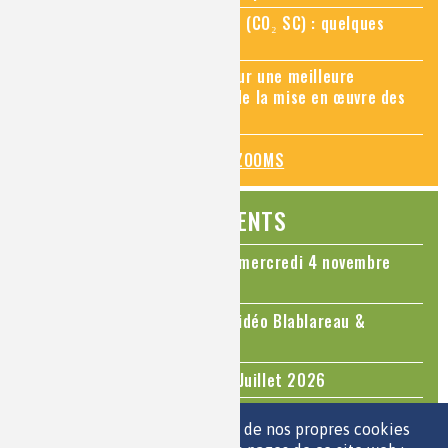
Zoom sur le CO₂ supercritique (CO₂ SC) : quelques
applications récentes
Zoom sur les sites Seveso, pour une meilleure
connaissance des risques et de la mise en œuvre des
mesures de prévention
TOUS LES ZOOMS
ÉVÉNEMENTS
Colloque Chimie et Cerveau - mercredi 4 novembre
2026
Le cholestérol, une nouvelle vidéo Blablareau &
Mediachimie
Questions d'actualité - Juin - Juillet 2026
TOUS LES ÉVÉNEMENTS
Nous utilisons une sélection de nos propres cookies