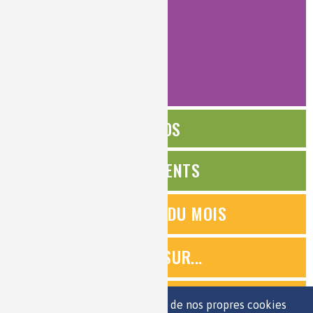
intermédiaire
(6)
pour tous
(73)
AFFINER
ÉDITOS
ÉVÉNEMENTS
QUESTIONS DU MOIS
ZOOMS SUR...
QUIZ
Nous utilisons une sélection de nos propres cookies