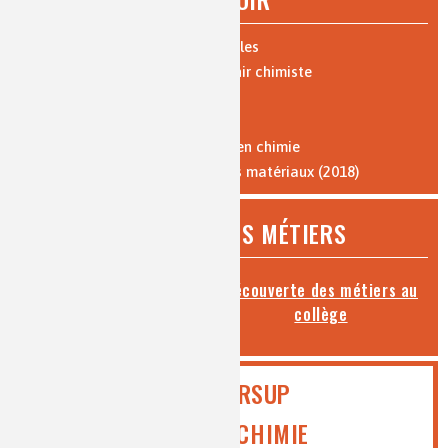
Expériences : vidéos et protocoles
Les 10 bonnes raisons de devenir chimiste
Parcours de formation
Où travaillent les chimistes ?
Formation par l'apprentissage en chimie
Vocabulaire de la chimie et des matériaux (2018)
DÉCOUVREZ LES MÉTIERS
Toutes les fiches métiers
Découverte des métiers au
collège
PARCOURSUP
ICI MEDIACHIMIE