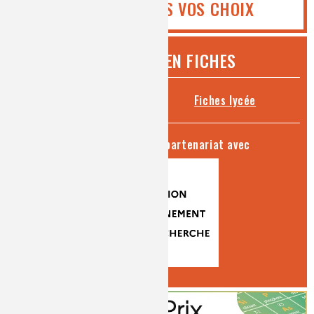
VOUS AIDE DANS VOS CHOIX
CHIMIE ET... EN FICHES
Fiches collège
Fiches lycée
séries produites en partenariat avec