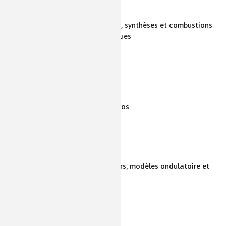
Autres ressources
(15)
Propriétés physico-chimiques, synthèses et combustions
d’espèces chimiques organiques
Fiches et dossiers
(8)
Ressources vidéos
(4)
Autres ressources
(12)
Mouvement et interactions
Description d’un fluide au repos
Fiches et dossiers
(2)
Autres ressources
(1)
Ondes et signaux
La lumière : images et couleurs, modèles ondulatoire et
particulaire
Fiches et dossiers
(6)
Ressources vidéos
(3)
Autres ressources
(10)