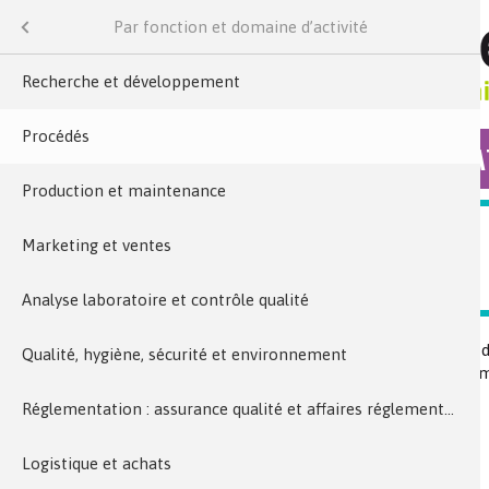
Métiers
Menu
Par fonction et domaine d’activité
domaine d’activité
Recherche et développement
ormation
Procédés
COLLECTIONS
MÉDIA
Production et maintenance
MÉTIERS
s métiers
Marketing et ventes
PROCÉDÉS
Analyse laboratoire et contrôle qualité
Dans l’enchaînement qui va de
Qualité, hygiène, sécurité et environnement
phase intermédiaire qui permet
industrielle.
Réglementation : assurance qualité et affaires réglementaires
Logistique et achats