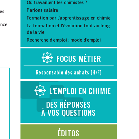
Où travaillent les chimistes ?
Parlons salaire
les
Formation par l'apprentissage en chimie
ance
La formation et l’évolution tout au long
de la vie
Recherche d'emploi : mode d'emploi
FOCUS MÉTIER
Responsable des achats (H/F)
L'EMPLOI EN CHIMIE
DES RÉPONSES
À VOS QUESTIONS
ÉDITOS