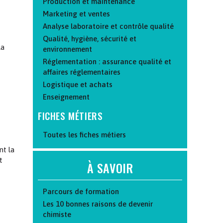
Production et maintenance
Marketing et ventes
Analyse laboratoire et contrôle qualité
Qualité, hygiène, sécurité et
la
environnement
Réglementation : assurance qualité et
affaires réglementaires
Logistique et achats
Enseignement
FICHES MÉTIERS
Toutes les fiches métiers
nt la
t
À SAVOIR
Parcours de formation
Les 10 bonnes raisons de devenir
chimiste