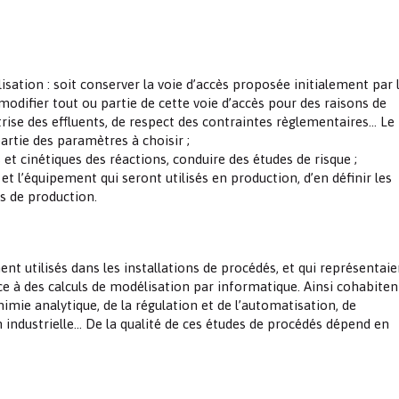
Les chimistes dans...
Chimie et Notre-Dame
Réactions en un clin d’oeil
alisation : soit conserver la voie d’accès proposée initialement par 
modifier tout ou partie de cette voie d’accès pour des raisons de
Fiches métiers
aîtrise des effluents, de respect des contraintes règlementaires… Le
artie des paramètres à choisir ;
t cinétiques des réactions, conduire des études de risque ;
e et l’équipement qui seront utilisés en production, d’en définir les
s de production.
ent utilisés dans les installations de procédés, et qui représentaie
lace à des calculs de modélisation par informatique. Ainsi cohabiten
himie analytique, de la régulation et de l’automatisation, de
 industrielle… De la qualité de ces études de procédés dépend en