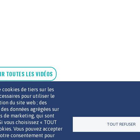
OIR TOUTES LES VIDÉOS
 cookies de tiers sur les
cessaires pour utiliser le
ation du site web ; des
r des données agrégées sur
UTILS DE COMMUNICATION
MENTIONS LÉGALES
POLITIQUE D
ies de marketing, qui sont
 Si vous choisissez « TOUT
TOUT REFUSER
ookies. Vous pouvez accepter
Un site de la
 votre consentement pour