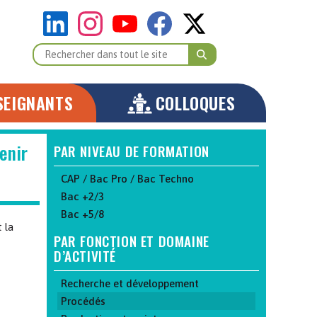
SEIGNANTS
COLLOQUES
enir
PAR NIVEAU DE FORMATION
CAP / Bac Pro / Bac Techno
Bac +2/3
Bac +5/8
 la
PAR FONCTION ET DOMAINE
D’ACTIVITÉ
Recherche et développement
Procédés