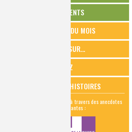
ÉVÉNEMENTS
QUESTIONS DU MOIS
ZOOMS SUR...
QUIZ
VIDÉOS HISTOIRES
Découvrez la chimie en vidéo à travers des anecdotes
historiques, insolites et amusantes :