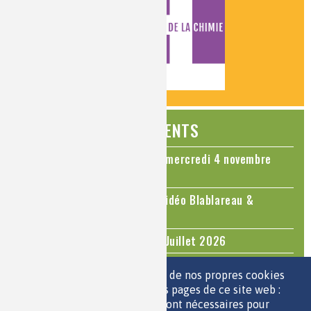
ÉVÉNEMENTS
Colloque Chimie et Cerveau - mercredi 4 novembre
2026
Le cholestérol, une nouvelle vidéo Blablareau &
Mediachimie
Questions d'actualité - Juin - Juillet 2026
TOUS LES ÉVÉNEMENTS
Nous utilisons une sélection de nos propres cookies
et de cookies de tiers sur les pages de ce site web :
des cookies essentiels, qui sont nécessaires pour