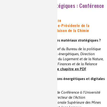
Chimie et matériaux stratégiques : Conférence
par conférence
Conférences plénières d’ouverture
Animateur : Danièle OLIVIER | Vice-Présidente de la
Fondation internationale de la Maison de la Chimie
- Comment définir le périmètre des matériaux stratégiques ?
Jean-François GAILLAUD | Chef du Bureau de la politique
des ressources minérales non énergétiques, Direction
Générale de l’Aménagement, du Logement et de la Nature,
Ministère de l’Économie, des Finances et de la Relance
voir la vidéo et le résumé
|
le chapitre en PDF
- Quels matériaux pour les transitions énergétiques et digitales
?
Alexandre NOMINE | Maître de Conférence à l’Université
de Lorraine, Enseignant et Directeur de l’Action
Internationale de l’École Nationale Supérieure des Mines