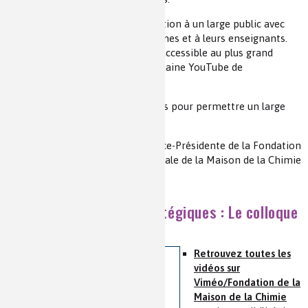
Ce colloque est ouvert sur inscription à un large public avec
une attention particulière aux jeunes et à leurs enseignants.
Pour que ce colloque puisse être accessible au plus grand
nombre, il est disponible sur la chaine YouTube de
Mediachimie.
Le niveau se veut accessible à tous pour permettre un large
débat.
Danièle OLIVIER – Vice-Présidente de la Fondation
internationale de la Maison de la Chimie
Chimie et matériaux stratégiques : Le colloque
dans son intégralité
Retrouvez toutes les
vidéos sur
Viméo/Fondation de la
Maison de la Chimie