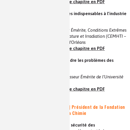
voir la vidéo et le résumé
|
le chapitre en PDF
- Les céramiques et les réfractaires indispensables à l’industrie
primaire
Jacques POIRIER | Professeur Émérite, Conditions Extrêmes
et Matériaux : Haute Température et Irradiation (CEMHTI –
CNRS UPR3079), Université d’Orléans
voir la vidéo et le résumé
|
le chapitre en PDF
- Chimie métallurgique pour résoudre les problèmes des
métaux rares
Jean-Claude BERNIER | Professeur Émérite de l’Université
de Strasbourg
voir la vidéo et le résumé
|
le chapitre en PDF
Conférence Plénière de clôture
Présentateur : Philippe GOEBEL | Président de la Fondation
internationale de la Maison de la Chimie
- La stratégie de la France dans la sécurité des