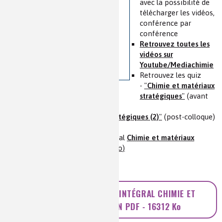
avec la possibilité de
télécharger les vidéos,
conférence par
conférence
Retrouvez toutes les
vidéos sur
Youtube/Mediachimie
Retrouvez les quiz
-
"
Chimie et matériaux
stratégiques
"
(avant
colloque)
et
"
Chimie et matériaux stratégiques (2)
"
(post-colloque)
Télécharger l'ouvrage intégral
Chimie et matériaux
stratégiques
(PDF -
16312 Ko
)
TÉLÉCHARGER L'OUVRAGE INTÉGRAL
CHIMIE ET
MATÉRIAUX STRATÉGIQUES
EN PDF -
16312 Ko