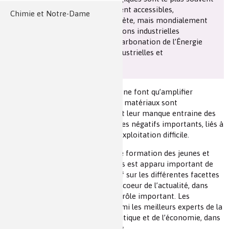
relativement rares ou difficilement accessibles,
Chimie et Notre-Dame
Les chimistes dans...
Enseignement
inégalement répartis sur la planète, mais mondialement
indispensables dans des utilisations industrielles
Réactions en un clin d’oeil
stratégiques, notamment la décarbonation de l’Énergie
dans toutes ses applications industrielles et
environnementales.
Fiches métiers
Les conflits géopolitiques actuels ne font qu’amplifier
l’importance de ce thème, car ces matériaux sont
indispensables à la vie d’un État et leur manque entraine des
impacts industriels et économiques négatifs importants, liés à
un approvisionnement ou à une exploitation difficile.
Dans le cadre de notre mission de formation des jeunes et
d’information des citoyens, il nous est apparu important de
faire un point scientifique objectif sur les différentes facettes
de ce thème transdisciplinaire au coeur de l’actualité, dans
lequel la chimie joue et jouera un rôle important. Les
conférenciers ont été choisis parmi les meilleurs experts de la
recherche, de l’industrie, de la politique et de l’économie, dans
les différents domaines concernés.