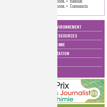
Qualité de vie, vie quotidienne
»
Habitat
Qualité de vie, vie quotidienne
»
Transports
NATURE, AGRICULTURE ET ENVIRONNEMENT
ÉNERGIE ET ÉCONOMIE DES RESSOURCES
QUALITÉ DE VIE, VIE QUOTIDIENNE
SANTÉ, BIEN-ÊTRE ET ALIMENTATION
ANALYSES ET IMAGERIE
HISTOIRE DE LA CHIMIE