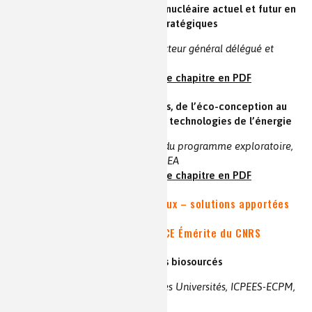
- Risques et opportunités pour le nucléaire actuel et futur en
termes de ressources minérales stratégiques
Christophe POINSSOT | Directeur général délégué et
Directeur scientifique, BRGM
voir la vidéo et le résumé
|
le chapitre en PDF
- Cycle des matériaux stratégiques, de l’éco-conception au
recyclage, appliqué aux nouvelles technologies de l’énergie
Étienne BOUYER | Directeur du programme exploratoire,
Direction des Programmes, CEA
voir la vidéo et le résumé
|
le chapitre en PDF
SESSION II | Pénurie des matériaux – solutions apportées
par la Chimie
Animateur : Marc J. LEDOUX | DRCE Émérite du CNRS
- Le défi des matériaux polymères biosourcés
Luc AVEROUS | Professeur des Universités, ICPEES-ECPM,
Université de Strasbourg