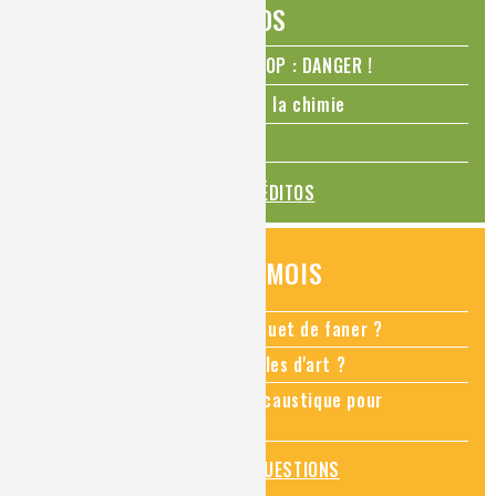
ÉDITOS
N₂O – protoxyde d’azote – STOP : DANGER !
La Coupe du monde de foot et la chimie
La transition alimentaire
TOUS LES ÉDITOS
QUESTIONS DU MOIS
Comment empêcher mon bouquet de faner ?
Comment restaurer des meubles d'art ?
Pourquoi ajouter de la soude caustique pour
déboucher un évier ?
TOUTES LES QUESTIONS