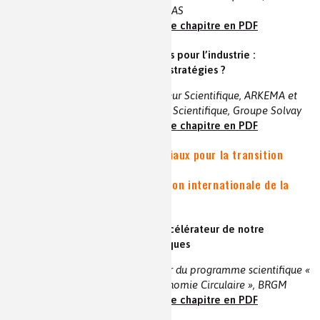
Gamesa Renewable Energy SAS
voir la vidéo et le résumé
|
le chapitre en PDF
- Polymères stratégiques sensibles pour l’industrie :
bioressources, recyclage, quelles stratégies ?
Denis BORTZMEYER | Directeur Scientifique, ARKEMA et
Patrick MAESTRO | Directeur Scientifique, Groupe Solvay
voir la vidéo et le résumé
|
le chapitre en PDF
SESSION I | Ressources et matériaux pour la transition
énergétique
Animateur : Paul RIGNY | Fondation internationale de la
Maison de la Chimie
- La transition énergétique, un accélérateur de notre
dépendance aux métaux stratégiques
Patrick d’HUGUES | Directeur du programme scientifique «
Ressources minérales et Économie Circulaire », BRGM
voir la vidéo et le résumé
|
le chapitre en PDF