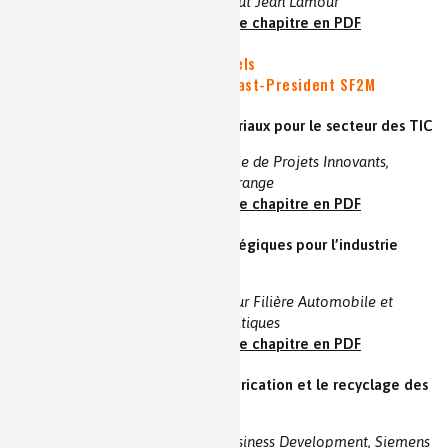
de Nancy, Chercheur à l’Institut Jean Lamour
voir la vidéo et le résumé
|
le chapitre en PDF
Table Ronde : Les défis industriels
Animateur : Danièle QUANTIN | Past-President SF2M
- Importance des métaux et matériaux pour le secteur des TIC
Gilles DRETSCH | Responsable de Projets Innovants,
Direction de l’Innovation d’Orange
voir la vidéo et le résumé
|
le chapitre en PDF
- Matériaux critiques et axes stratégiques pour l’industrie
automobile
Gildas BUREAU | Coordinateur Filière Automobile et
Mobilité sur les matériaux critiques
voir la vidéo et le résumé
|
le chapitre en PDF
- Les enjeux matériaux pour la fabrication et le recyclage des
éoliennes
Frédéric PETIT | Directeur Business Development, Siemens