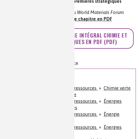
approvisionnements en matières premières stratégiques
Philippe VARIN | Président du World Materials Forum
voir la vidéo et le résumé
|
le chapitre en PDF
>> TÉLÉCHARGER L'OUVRAGE INTÉGRAL CHIMIE ET
MATERIAUX STRATÉGIQUES EN PDF (PDF)
Niveau de lecture :
pour tous
Nature de la ressource :
conférence
Sur le même sujet
Énergie et économie des ressources
»
Chimie verte
et développement durable
Énergie et économie des ressources
»
Énergies
alternatives et bioénergies
Énergie et économie des ressources
»
Énergie
nucléaire
Énergie et économie des ressources
»
Énergies
fossiles