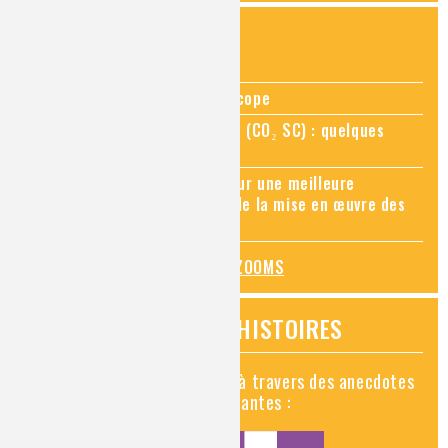
ZOOMS SUR...
Zoom sur la chimie au microscope
Zoom sur le CO₂ supercritique (CO₂ SC) : quelques
applications récentes
Zoom sur les sites Seveso, pour une meilleure
connaissance des risques et de la mise en œuvre des
mesures de prévention
TOUS LES ZOOMS
VIDÉOS HISTOIRES
Découvrez la chimie en vidéo à travers des anecdotes
historiques, insolites et amusantes :