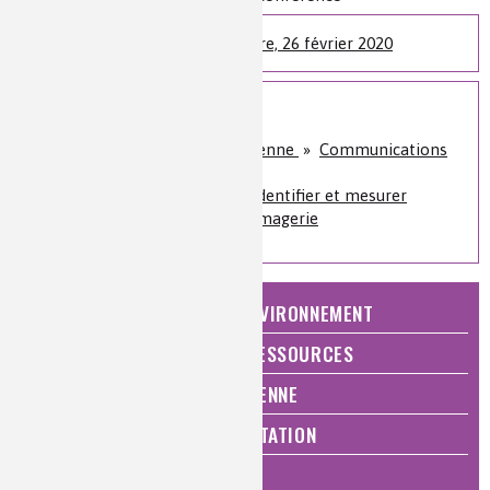
Colloque Chimie et lumière, 26 février 2020
Sur le même sujet
Qualité de vie, vie quotidienne
»
Communications
et hautes technologies
Analyses et imagerie
»
Identifier et mesurer
Analyses et imagerie
»
Imagerie
NATURE, AGRICULTURE ET ENVIRONNEMENT
ÉNERGIE ET ÉCONOMIE DES RESSOURCES
QUALITÉ DE VIE, VIE QUOTIDIENNE
SANTÉ, BIEN-ÊTRE ET ALIMENTATION
ANALYSES ET IMAGERIE