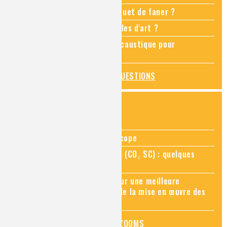
Comment empêcher mon bouquet de faner ?
Comment restaurer des meubles d'art ?
Pourquoi ajouter de la soude caustique pour
déboucher un évier ?
TOUTES LES QUESTIONS
ZOOMS SUR...
Zoom sur la chimie au microscope
Zoom sur le CO₂ supercritique (CO₂ SC) : quelques
applications récentes
Zoom sur les sites Seveso, pour une meilleure
connaissance des risques et de la mise en œuvre des
mesures de prévention
TOUS LES ZOOMS