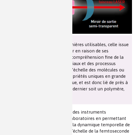
Les chimistes dans...
Enseignement
Chimie et Notre-Dame
Réactions en un clin d’oeil
Fiches métiers
Parmi les différents types de lumières utilisables, celle issue
des lasers joue un rôle particulier en raison de ses
propriétés uniques, issues de la compréhension fine de la
structure énergétique des matériaux et des processus
d’absorption/émission en jeu à l’échelle des molécules ou
des atomes. Le laser tire ses propriétés uniques en grande
partie du matériau qui le constitue, et est donc lié de près à
la chimie de ce matériau, que ce dernier soit un polymère,
une molécule, ou un solide.
En retour, les lasers sont devenus des instruments
indispensables dans nombre de laboratoires en permettant
par exemple d’observer finement la dynamique temporelle de
certaines réactions chimiques (à l’échelle de la femtoseconde