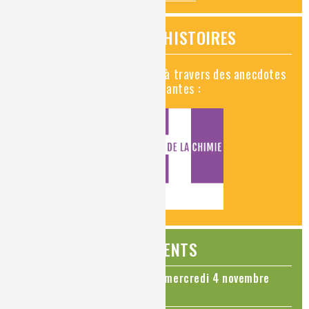
VIDÉOS HISTOIRES
Découvrez la chimie en vidéo à travers des anecdotes
historiques, insolites et amusantes :
ÉVÉNEMENTS
Colloque Chimie et Cerveau - mercredi 4 novembre
2026