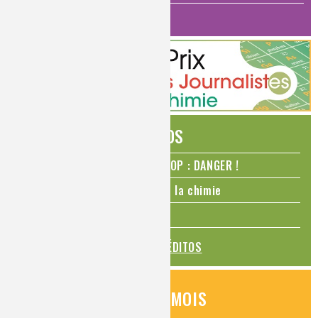
HISTOIRE DE LA CHIMIE
ÉDITOS
N₂O – protoxyde d’azote – STOP : DANGER !
La Coupe du monde de foot et la chimie
La transition alimentaire
TOUS LES ÉDITOS
QUESTIONS DU MOIS