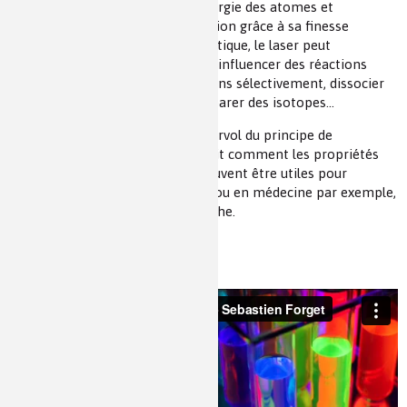
!) ou de mesurer les niveaux d’énergie des atomes et
molécules avec une grande précision grâce à sa finesse
spectrale. En plus de ce rôle analytique, le laser peut
également activement induire ou influencer des réactions
chimiques, il peut briser des liaisons sélectivement, dissocier
ou fragmenter des molécules, séparer des isotopes…
Dans ce chapitre après un bref survol du principe de
fonctionnement du laser, on décrit comment les propriétés
spécifiques de la lumière laser peuvent être utiles pour
certaines applications en chimie ou en médecine par exemple,
maintenant et dans un futur proche.