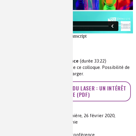
Vidéo de la conférence
(durée 33:22)
Retrouvez
ici
toutes les vidéos de ce colloque. Possibilité de
les télécharger.
>> LA CHIMIE À LA LUMIÈRE DU LASER : UN INTÉRÊT
RÉCIPROQUE (PDF)
Auteur(s) :
Sébastien Forget
Source(s) :
Colloque Chimie et lumière, 26 février 2020,
Fondation de la Maison de la chimie
Niveau de lecture :
pour tous
Nature de la ressource :
article + conférence