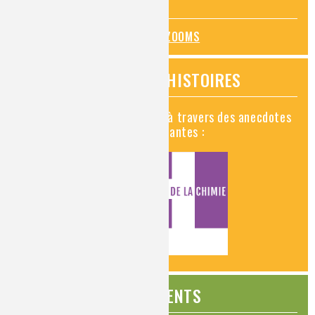
mesures de prévention
TOUS LES ZOOMS
VIDÉOS HISTOIRES
Découvrez la chimie en vidéo à travers des anecdotes
historiques, insolites et amusantes :
ÉVÉNEMENTS