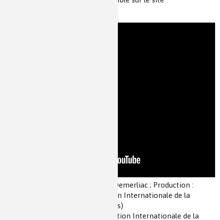
d'
universcience
.
Auteur(s) :
Réalisation : François Demerliac ; Production :
Virtuel / Universcience / Fondation Internationale de la
Maison de la Chimie / Partenaire(s)
Source(s) :
Clins d'oeil de la Fondation Internationale de la