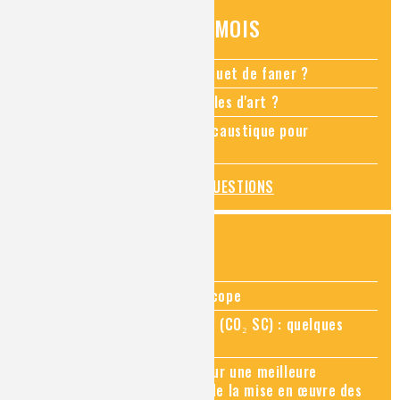
QUESTIONS DU MOIS
Comment empêcher mon bouquet de faner ?
Comment restaurer des meubles d'art ?
Pourquoi ajouter de la soude caustique pour
déboucher un évier ?
TOUTES LES QUESTIONS
ZOOMS SUR...
Zoom sur la chimie au microscope
Zoom sur le CO₂ supercritique (CO₂ SC) : quelques
applications récentes
Zoom sur les sites Seveso, pour une meilleure
connaissance des risques et de la mise en œuvre des