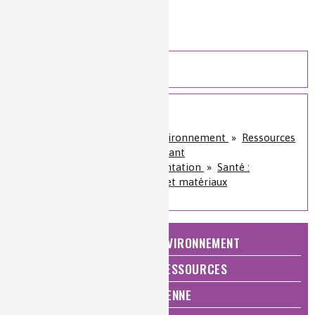
Maison de la Chimie
Niveau de lecture :
pour tous
Nature de la ressource :
vidéo
Des idées plein la Tech
Sur le même sujet
Nature, agriculture et environnement
»
Ressources
issues du végétal et du vivant
Santé, bien-être et alimentation
»
Santé :
diagnostics, traitements et matériaux
NATURE, AGRICULTURE ET ENVIRONNEMENT
ÉNERGIE ET ÉCONOMIE DES RESSOURCES
QUALITÉ DE VIE, VIE QUOTIDIENNE