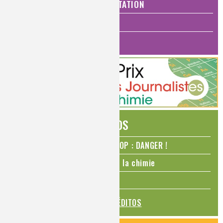
SANTÉ, BIEN-ÊTRE ET ALIMENTATION
ANALYSES ET IMAGERIE
HISTOIRE DE LA CHIMIE
ÉDITOS
N₂O – protoxyde d’azote – STOP : DANGER !
La Coupe du monde de foot et la chimie
La transition alimentaire
TOUS LES ÉDITOS