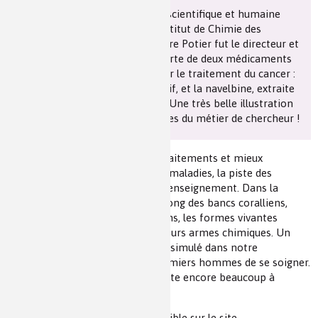
Ce mini-film montre l’aventure scientifique et humaine
Les chimistes dans...
Enseignement
Chimie et Notre-Dame
vécue par les chercheurs de l’Institut de Chimie des
Substances Naturelles dont Pierre Potier fut le directeur et
Réactions en un clin d’oeil
où il fut à l’origine de la découverte de deux médicaments
majeurs utilisés avec succès pour le traitement du cancer :
le taxotère préparé à partir de l’if, et la navelbine, extraite
Fiches métiers
de la pervenche de Madagascar. Une très belle illustration
des multiples facettes et des joies du métier de chercheur !
« Pour développer de nouveaux traitements et mieux
comprendre les mécanismes des maladies, la piste des
substances naturelles est riche d’enseignement. Dans la
touffeur des forêts primaires, le long des bancs coralliens,
sous la terre ou au fond des océans, les formes vivantes
innombrables survivent grâce à leurs armes chimiques. Un
arsenal de molécules demeure dissimulé dans notre
environnement. Il permit aux premiers hommes de se soigner.
Rien n’est étiqueté d’avance. Il reste encore beaucoup à
découvrir » (Pierre Potier).
Cette vidéo est également disponible sur le site