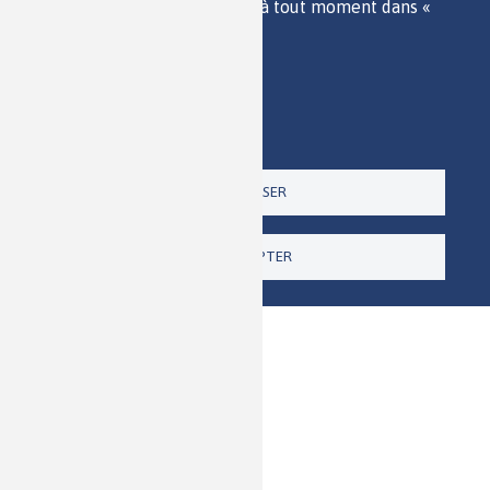
consentement pour l'avenir à tout moment dans «
ACCESSIBILITÉ
Paramètres ».
RSS
Politique de confidentialité
CONTACT
Imprimer
Paramètres
Un site de la
TOUT REFUSER
TOUT ACCEPTER