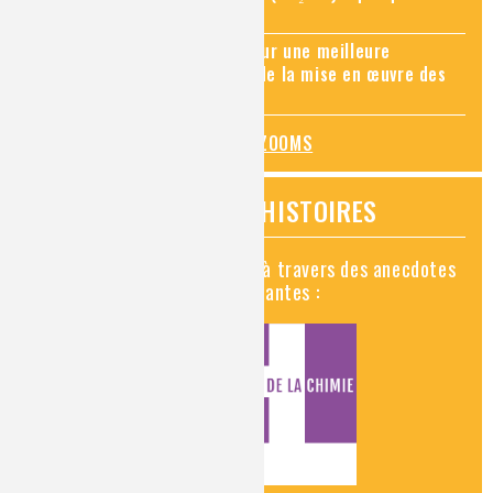
applications récentes
Zoom sur les sites Seveso, pour une meilleure
connaissance des risques et de la mise en œuvre des
mesures de prévention
TOUS LES ZOOMS
VIDÉOS HISTOIRES
Découvrez la chimie en vidéo à travers des anecdotes
historiques, insolites et amusantes :