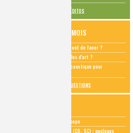
TOUS LES ÉDITOS
QUESTIONS DU MOIS
Comment empêcher mon bouquet de faner ?
Comment restaurer des meubles d'art ?
Pourquoi ajouter de la soude caustique pour
déboucher un évier ?
TOUTES LES QUESTIONS
ZOOMS SUR...
Zoom sur la chimie au microscope
Zoom sur le CO₂ supercritique (CO₂ SC) : quelques