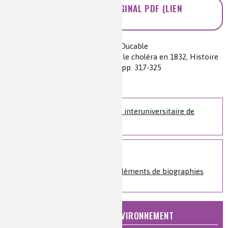
ACCÉDEZ À L'ARTICLE ORIGINAL PDF (LIEN
EXTERNE)
Auteur(s) :
A.-M. Maitre et Gérard Ducable
Source(s) :
Louis-René Villermé et le choléra en 1832, Histoire
des sciences médicales, 16 (1982) pp. 317-325
Niveau de lecture :
pour tous
Nature de la ressource :
article
Accédez à la Bibliothèque interuniversitaire de
Santé, BIU Santé, Paris
Sur le même sujet
Histoire de la chimie
»
Éléments de biographies
NATURE, AGRICULTURE ET ENVIRONNEMENT