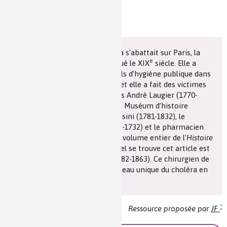
En 1832 une épidémie de choléra s’abattait sur Paris, la
e
première d’une série qui a marqué le XIX
siècle. Elle a
déclenché l’institution de conseils d’hygiène publique dans
de nombreuses villes de France et elle a fait des victimes
parmi les savants, parmi lesquels André Laugier (1770-
1832), successeur de Fourcroy au Muséum d’histoire
naturelle, le botaniste Henri Cassini (1781-1832), le
naturaliste Georges Cuvier (1769-1732) et le pharmacien
Georges Sérullas (1774-1832). Le volume entier de l’
Histoire
des sciences médicales
dans lequel se trouve cet article est
relatif à Louis-René Villermé (1782-1863). Ce chirurgien de
la Grande-Armée a laissé un tableau unique du choléra en
1832.
*
Ressource proposée par
JF