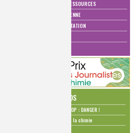
ÉNERGIE ET ÉCONOMIE DES RESSOURCES
QUALITÉ DE VIE, VIE QUOTIDIENNE
SANTÉ, BIEN-ÊTRE ET ALIMENTATION
ANALYSES ET IMAGERIE
HISTOIRE DE LA CHIMIE
ÉDITOS
N₂O – protoxyde d’azote – STOP : DANGER !
La Coupe du monde de foot et la chimie
La transition alimentaire