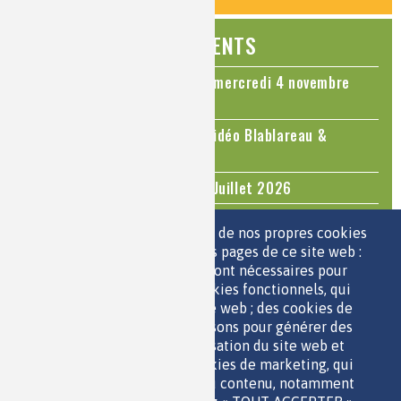
ÉVÉNEMENTS
Colloque Chimie et Cerveau - mercredi 4 novembre
2026
Le cholestérol, une nouvelle vidéo Blablareau &
Mediachimie
Questions d'actualité - Juin - Juillet 2026
TOUS LES ÉVÉNEMENTS
Nous utilisons une sélection de nos propres cookies
et de cookies de tiers sur les pages de ce site web :
des cookies essentiels, qui sont nécessaires pour
ESPACE JEUNES
utiliser le site web ; des cookies fonctionnels, qui
facilitent l'utilisation du site web ; des cookies de
performance, que nous utilisons pour générer des
données agrégées sur l'utilisation du site web et
des statistiques ; et des cookies de marketing, qui
sont utilisés pour afficher du contenu, notamment
QUI SOMMES-NOUS ?