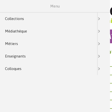
Menu
Collections
Médiathèque
COLLECTIONS
MÉDIA
Métiers
ENVOYER PAR MAIL : DESCRIP
Enseignants
Votre nom
Colloques
Votre courriel
Courriel du destinataire