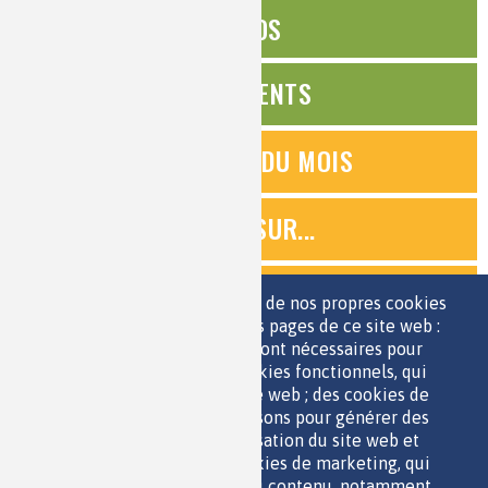
ÉDITOS
ÉVÉNEMENTS
QUESTIONS DU MOIS
ZOOMS SUR...
QUIZ
Nous utilisons une sélection de nos propres cookies
et de cookies de tiers sur les pages de ce site web :
des cookies essentiels, qui sont nécessaires pour
ESPACE JEUNES
utiliser le site web ; des cookies fonctionnels, qui
facilitent l'utilisation du site web ; des cookies de
performance, que nous utilisons pour générer des
données agrégées sur l'utilisation du site web et
des statistiques ; et des cookies de marketing, qui
sont utilisés pour afficher du contenu, notamment