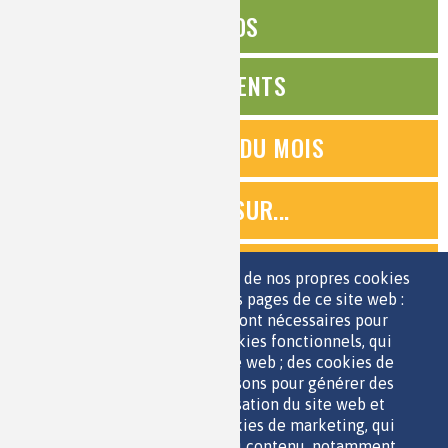
ÉDITOS
ÉVÉNEMENTS
QUESTIONS DU MOIS
ZOOMS SUR...
QUIZ
Nous utilisons une sélection de nos propres cookies
et de cookies de tiers sur les pages de ce site web :
des cookies essentiels, qui sont nécessaires pour
ESPACE JEUNES
utiliser le site web ; des cookies fonctionnels, qui
facilitent l'utilisation du site web ; des cookies de
performance, que nous utilisons pour générer des
données agrégées sur l'utilisation du site web et
des statistiques ; et des cookies de marketing, qui
sont utilisés pour afficher du contenu, notamment