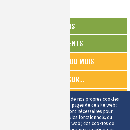
ÉDITOS
ÉVÉNEMENTS
QUESTIONS DU MOIS
ZOOMS SUR...
QUIZ
Nous utilisons une sélection de nos propres cookies
et de cookies de tiers sur les pages de ce site web :
des cookies essentiels, qui sont nécessaires pour
ESPACE JEUNES
utiliser le site web ; des cookies fonctionnels, qui
facilitent l'utilisation du site web ; des cookies de
performance, que nous utilisons pour générer des