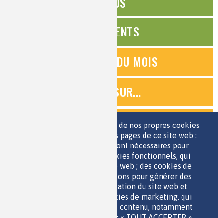
ÉDITOS
ÉVÉNEMENTS
QUESTIONS DU MOIS
ZOOMS SUR...
QUIZ
Nous utilisons une sélection de nos propres cookies
et de cookies de tiers sur les pages de ce site web :
des cookies essentiels, qui sont nécessaires pour
ESPACE JEUNES
utiliser le site web ; des cookies fonctionnels, qui
facilitent l'utilisation du site web ; des cookies de
performance, que nous utilisons pour générer des
données agrégées sur l'utilisation du site web et
des statistiques ; et des cookies de marketing, qui
sont utilisés pour afficher du contenu, notamment
QUI SOMMES-NOUS ?
les vidéos. Si vous choisissez « TOUT ACCEPTER »,