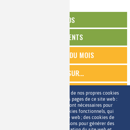
ÉDITOS
ÉVÉNEMENTS
QUESTIONS DU MOIS
ZOOMS SUR...
QUIZ
Nous utilisons une sélection de nos propres cookies
et de cookies de tiers sur les pages de ce site web :
des cookies essentiels, qui sont nécessaires pour
ESPACE JEUNES
utiliser le site web ; des cookies fonctionnels, qui
facilitent l'utilisation du site web ; des cookies de
performance, que nous utilisons pour générer des
données agrégées sur l'utilisation du site web et