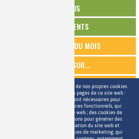
ÉDITOS
ÉVÉNEMENTS
QUESTIONS DU MOIS
ZOOMS SUR...
QUIZ
Nous utilisons une sélection de nos propres cookies
et de cookies de tiers sur les pages de ce site web :
des cookies essentiels, qui sont nécessaires pour
ESPACE JEUNES
utiliser le site web ; des cookies fonctionnels, qui
facilitent l'utilisation du site web ; des cookies de
performance, que nous utilisons pour générer des
données agrégées sur l'utilisation du site web et
des statistiques ; et des cookies de marketing, qui
sont utilisés pour afficher du contenu, notamment