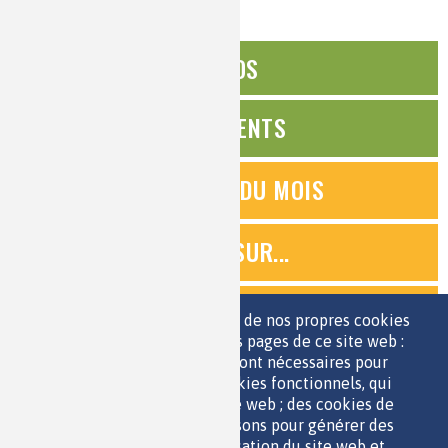
ÉDITOS
ÉVÉNEMENTS
QUESTIONS DU MOIS
ZOOMS SUR...
QUIZ
Nous utilisons une sélection de nos propres cookies
et de cookies de tiers sur les pages de ce site web :
des cookies essentiels, qui sont nécessaires pour
ESPACE JEUNES
utiliser le site web ; des cookies fonctionnels, qui
facilitent l'utilisation du site web ; des cookies de
performance, que nous utilisons pour générer des
données agrégées sur l'utilisation du site web et