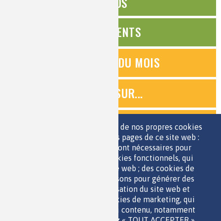
ÉDITOS
ÉVÉNEMENTS
QUESTIONS DU MOIS
ZOOMS SUR...
QUIZ
Nous utilisons une sélection de nos propres cookies
et de cookies de tiers sur les pages de ce site web :
des cookies essentiels, qui sont nécessaires pour
ESPACE JEUNES
utiliser le site web ; des cookies fonctionnels, qui
facilitent l'utilisation du site web ; des cookies de
performance, que nous utilisons pour générer des
données agrégées sur l'utilisation du site web et
des statistiques ; et des cookies de marketing, qui
sont utilisés pour afficher du contenu, notamment
QUI SOMMES-NOUS ?
les vidéos. Si vous choisissez « TOUT ACCEPTER »,