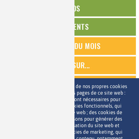
ÉDITOS
ÉVÉNEMENTS
QUESTIONS DU MOIS
ZOOMS SUR...
QUIZ
Nous utilisons une sélection de nos propres cookies
et de cookies de tiers sur les pages de ce site web :
des cookies essentiels, qui sont nécessaires pour
ESPACE JEUNES
utiliser le site web ; des cookies fonctionnels, qui
facilitent l'utilisation du site web ; des cookies de
performance, que nous utilisons pour générer des
données agrégées sur l'utilisation du site web et
des statistiques ; et des cookies de marketing, qui
sont utilisés pour afficher du contenu, notamment