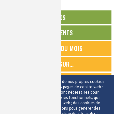
ÉDITOS
ÉVÉNEMENTS
QUESTIONS DU MOIS
ZOOMS SUR...
QUIZ
Nous utilisons une sélection de nos propres cookies
et de cookies de tiers sur les pages de ce site web :
des cookies essentiels, qui sont nécessaires pour
ESPACE JEUNES
utiliser le site web ; des cookies fonctionnels, qui
facilitent l'utilisation du site web ; des cookies de
performance, que nous utilisons pour générer des
données agrégées sur l'utilisation du site web et