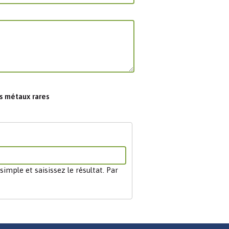
Les chimistes dans...
Enseignement
Chimie et Notre-Dame
Réactions en un clin d’oeil
Fiches métiers
s métaux rares
mple et saisissez le résultat. Par