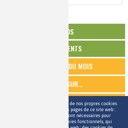
ÉDITOS
ÉVÉNEMENTS
QUESTIONS DU MOIS
ZOOMS SUR...
QUIZ
Nous utilisons une sélection de nos propres cookies
et de cookies de tiers sur les pages de ce site web :
des cookies essentiels, qui sont nécessaires pour
ESPACE JEUNES
utiliser le site web ; des cookies fonctionnels, qui
facilitent l'utilisation du site web ; des cookies de