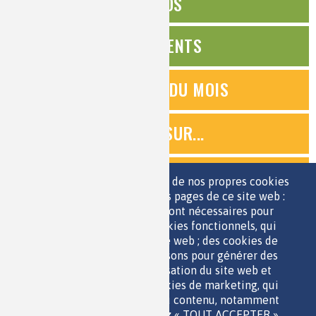
ÉDITOS
ÉVÉNEMENTS
QUESTIONS DU MOIS
ZOOMS SUR...
QUIZ
Nous utilisons une sélection de nos propres cookies
et de cookies de tiers sur les pages de ce site web :
des cookies essentiels, qui sont nécessaires pour
ESPACE JEUNES
utiliser le site web ; des cookies fonctionnels, qui
facilitent l'utilisation du site web ; des cookies de
performance, que nous utilisons pour générer des
données agrégées sur l'utilisation du site web et
des statistiques ; et des cookies de marketing, qui
sont utilisés pour afficher du contenu, notamment
QUI SOMMES-NOUS ?
les vidéos. Si vous choisissez « TOUT ACCEPTER »,