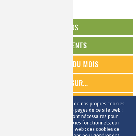
ÉDITOS
ÉVÉNEMENTS
QUESTIONS DU MOIS
ZOOMS SUR...
QUIZ
Nous utilisons une sélection de nos propres cookies
et de cookies de tiers sur les pages de ce site web :
des cookies essentiels, qui sont nécessaires pour
ESPACE JEUNES
utiliser le site web ; des cookies fonctionnels, qui
facilitent l'utilisation du site web ; des cookies de
performance, que nous utilisons pour générer des