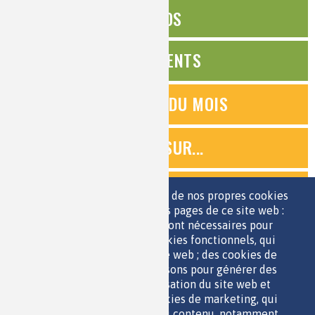
ÉDITOS
ÉVÉNEMENTS
QUESTIONS DU MOIS
ZOOMS SUR...
QUIZ
Nous utilisons une sélection de nos propres cookies
et de cookies de tiers sur les pages de ce site web :
des cookies essentiels, qui sont nécessaires pour
ESPACE JEUNES
utiliser le site web ; des cookies fonctionnels, qui
facilitent l'utilisation du site web ; des cookies de
performance, que nous utilisons pour générer des
données agrégées sur l'utilisation du site web et
des statistiques ; et des cookies de marketing, qui
sont utilisés pour afficher du contenu, notamment