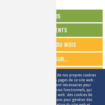
ÉDITOS
ÉVÉNEMENTS
QUESTIONS DU MOIS
ZOOMS SUR...
QUIZ
Nous utilisons une sélection de nos propres cookies
et de cookies de tiers sur les pages de ce site web :
des cookies essentiels, qui sont nécessaires pour
ESPACE JEUNES
utiliser le site web ; des cookies fonctionnels, qui
facilitent l'utilisation du site web ; des cookies de
performance, que nous utilisons pour générer des
données agrégées sur l'utilisation du site web et