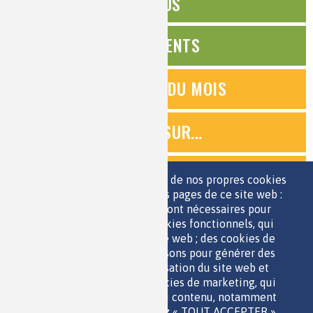
ÉDITOS
ÉVÉNEMENTS
QUESTIONS DU MOIS
ZOOMS SUR...
QUIZ
Nous utilisons une sélection de nos propres cookies
et de cookies de tiers sur les pages de ce site web :
des cookies essentiels, qui sont nécessaires pour
ESPACE JEUNES
utiliser le site web ; des cookies fonctionnels, qui
facilitent l'utilisation du site web ; des cookies de
performance, que nous utilisons pour générer des
données agrégées sur l'utilisation du site web et
des statistiques ; et des cookies de marketing, qui
sont utilisés pour afficher du contenu, notamment
QUI SOMMES-NOUS ?
les vidéos. Si vous choisissez « TOUT ACCEPTER »,