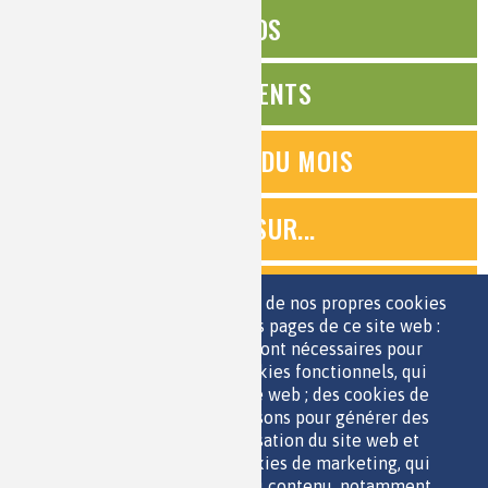
ÉDITOS
ÉVÉNEMENTS
QUESTIONS DU MOIS
ZOOMS SUR...
QUIZ
Nous utilisons une sélection de nos propres cookies
et de cookies de tiers sur les pages de ce site web :
des cookies essentiels, qui sont nécessaires pour
ESPACE JEUNES
utiliser le site web ; des cookies fonctionnels, qui
facilitent l'utilisation du site web ; des cookies de
performance, que nous utilisons pour générer des
données agrégées sur l'utilisation du site web et
des statistiques ; et des cookies de marketing, qui
sont utilisés pour afficher du contenu, notamment