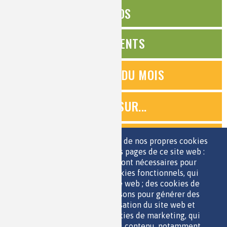
ÉDITOS
ÉVÉNEMENTS
QUESTIONS DU MOIS
ZOOMS SUR...
QUIZ
Nous utilisons une sélection de nos propres cookies
et de cookies de tiers sur les pages de ce site web :
des cookies essentiels, qui sont nécessaires pour
ESPACE JEUNES
utiliser le site web ; des cookies fonctionnels, qui
facilitent l'utilisation du site web ; des cookies de
performance, que nous utilisons pour générer des
données agrégées sur l'utilisation du site web et
des statistiques ; et des cookies de marketing, qui
sont utilisés pour afficher du contenu, notamment