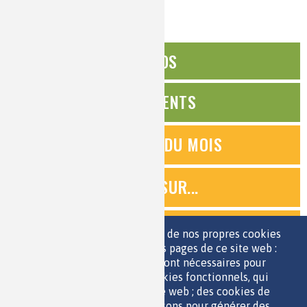
ÉDITOS
ÉVÉNEMENTS
QUESTIONS DU MOIS
ZOOMS SUR...
QUIZ
Nous utilisons une sélection de nos propres cookies
et de cookies de tiers sur les pages de ce site web :
des cookies essentiels, qui sont nécessaires pour
ESPACE JEUNES
utiliser le site web ; des cookies fonctionnels, qui
facilitent l'utilisation du site web ; des cookies de
performance, que nous utilisons pour générer des