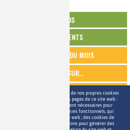
ÉDITOS
ÉVÉNEMENTS
QUESTIONS DU MOIS
ZOOMS SUR...
QUIZ
Nous utilisons une sélection de nos propres cookies
et de cookies de tiers sur les pages de ce site web :
des cookies essentiels, qui sont nécessaires pour
ESPACE JEUNES
utiliser le site web ; des cookies fonctionnels, qui
facilitent l'utilisation du site web ; des cookies de
performance, que nous utilisons pour générer des
données agrégées sur l'utilisation du site web et