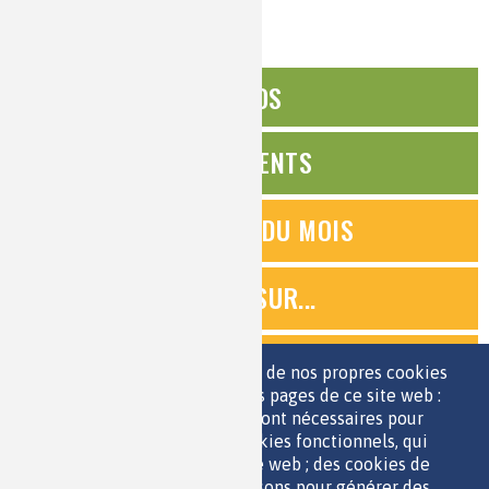
ÉDITOS
ÉVÉNEMENTS
QUESTIONS DU MOIS
ZOOMS SUR...
QUIZ
Nous utilisons une sélection de nos propres cookies
et de cookies de tiers sur les pages de ce site web :
des cookies essentiels, qui sont nécessaires pour
ESPACE JEUNES
utiliser le site web ; des cookies fonctionnels, qui
facilitent l'utilisation du site web ; des cookies de
performance, que nous utilisons pour générer des