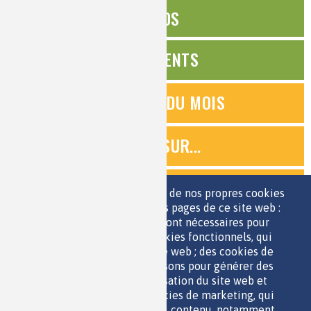
ÉDITOS
ÉVÉNEMENTS
QUESTIONS DU MOIS
ZOOMS SUR...
QUIZ
Nous utilisons une sélection de nos propres cookies
et de cookies de tiers sur les pages de ce site web :
des cookies essentiels, qui sont nécessaires pour
ESPACE JEUNES
utiliser le site web ; des cookies fonctionnels, qui
facilitent l'utilisation du site web ; des cookies de
performance, que nous utilisons pour générer des
données agrégées sur l'utilisation du site web et
des statistiques ; et des cookies de marketing, qui
sont utilisés pour afficher du contenu, notamment