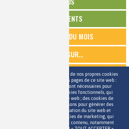
ÉDITOS
ÉVÉNEMENTS
QUESTIONS DU MOIS
ZOOMS SUR...
QUIZ
Nous utilisons une sélection de nos propres cookies
et de cookies de tiers sur les pages de ce site web :
des cookies essentiels, qui sont nécessaires pour
ESPACE JEUNES
utiliser le site web ; des cookies fonctionnels, qui
facilitent l'utilisation du site web ; des cookies de
performance, que nous utilisons pour générer des
données agrégées sur l'utilisation du site web et
des statistiques ; et des cookies de marketing, qui
sont utilisés pour afficher du contenu, notamment
QUI SOMMES-NOUS ?
les vidéos. Si vous choisissez « TOUT ACCEPTER »,